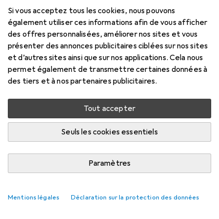
mm
Si vous acceptez tous les cookies, nous pouvons
également utiliser ces informations afin de vous afficher
14 mm
des offres personnalisées, améliorer nos sites et vous
Prix en EUR TVA incl.
présenter des annonces publicitaires ciblées sur nos sites
et d’autres sites ainsi que sur nos applications. Cela nous
permet également de transmettre certaines données à
Évaluations
des tiers et à nos partenaires publicitaires.
6
Tout accepter
Livré entre mer, 19/8 et ven, 21/8
Plus de 10 pièces en stock chez le fournisseur
Seuls les cookies essentiels
M'informer si le produit est disponible plus tôt
Paramètres
1 pièce
2 pièces
3 pièces
4 pièces
EUR
11,43
EUR
10,18
EUR
9,59
EUR
8,96
par pièce
par pièce
par pièce
par pièce
Mentions légales
Déclaration sur la protection des données
−
11
%
−
16
%
−
22
%