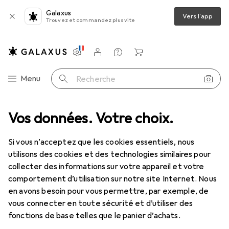
Galaxus
Vers l'app
Trouvez et commandez plus vite
Paramètres
Compte client
Listes de comparaison
Listes d'envies
Panier
Navigation par catégorie
Menu
Recherche
Vos données. Votre choix.
Clé à douille + douilles
Gedore 19 14 Douille 1/2", 6 pans, 14 mm
Si vous n’acceptez que les cookies essentiels, nous
utilisons des cookies et des technologies similaires pour
14 images
collecter des informations sur votre appareil et votre
comportement d’utilisation sur notre site Internet. Nous
REMISE QUANTITATIVE
en avons besoin pour vous permettre, par exemple, de
vous connecter en toute sécurité et d’utiliser des
EUR
10,18
économisez
EUR
2,50
fonctions de base telles que le panier d’achats.
Gedore
19 14 Douille 1/2", 6 pans, 14