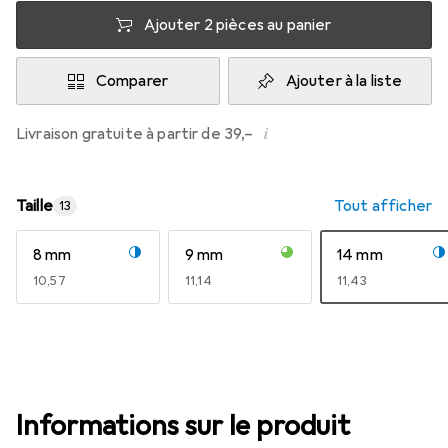
Ajouter 2 pièces au panier
Comparer
Ajouter à la liste
i
Livraison gratuite à partir de 39,–
Taille
Tout afficher
13
8 mm
9 mm
14 mm
EUR
10,57
EUR
11,14
EUR
11,43
Informations sur le produit