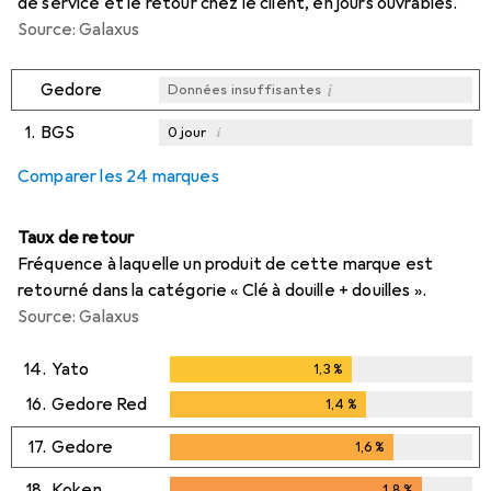
de service et le retour chez le client, en jours ouvrables.
Source: Galaxus
i
Gedore
Données insuffisantes
1.
BGS
i
0
jour
i
i
i
Données insuffisantes
Données insuffisantes
Données insuffisantes
Comparer les 24 marques
Taux de retour
Fréquence à laquelle un produit de cette marque est
retourné dans la catégorie « Clé à douille + douilles ».
Source: Galaxus
14.
Yato
1,3
%
1,3
%
16.
Gedore Red
1,4
%
1,4
%
17.
Gedore
1,6
%
1,6
%
18.
Koken
1,8
%
1,8
%