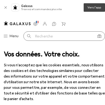
Galaxus
Vers l'app
Trouvez et commandez plus vite
Paramètres
Compte client
Listes de comparaison
Listes d'envies
Panier
Navigation par catégorie
Menu
Recherche
lé à six pans
Vos données. Votre choix.
Usag Jeu de tournevis à six pans mâle
Accessoires
EUR
189,–
Si vous n’acceptez que les cookies essentiels, nous utilisons
Usag
Jeu de tournevis à six pans mâle
des cookies et des technologies similaires pour collecter
des informations sur votre appareil et votre comportement
d’utilisation sur notre site Internet. Nous en avons besoin
pour vous permettre, par exemple, de vous connecter en
Accessoires pour Usag Jeu de
toute sécurité et d’utiliser des fonctions de base telles que
tournevis à six pans mâle
le panier d’achats.