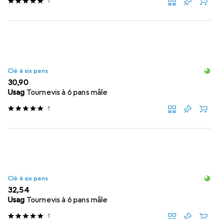
1
Clé à six pans
EUR
30,90
Usag
Tournevis à 6 pans mâle
1
Clé à six pans
EUR
32,54
Usag
Tournevis à 6 pans mâle
1