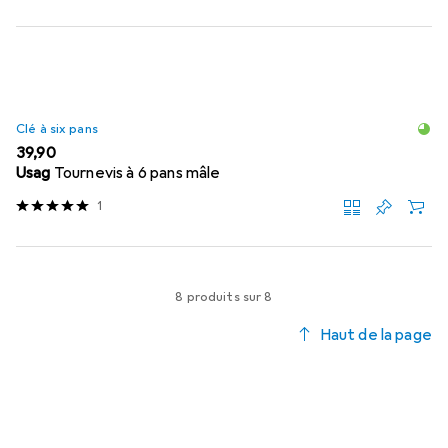
Clé à six pans
EUR
39,90
Usag
Tournevis à 6 pans mâle
1
8 produits sur 8
Haut de la page