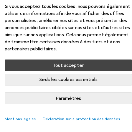
Si vous acceptez tous les cookies, nous pouvons également
Ici, vous trouverez des accessoires compatibles avec le
utiliser ces informations afin de vous afficher des offres
produit Usag Jeu de tournevis à six pans mâle des
personnalisées, améliorer nos sites et vous présenter des
catégories Vis et Clé à six pans.
annonces publicitaires ciblées sur nos sites et d’autres sites
ainsi que sur nos applications. Cela nous permet également
de transmettre certaines données à des tiers et à nos
Populaire
Vis
Clé À Six Pans
Usag
partenaires publicitaires.
Pertinence
Tout accepter
Liste des produits
Seuls les cookies essentiels
Vis
Paramètres
EUR
EUR
16,90
0,07
/
1pcs
BestaPac
Blechschrauben Sortiment
247 Vis par pièce
Mentions légales
Déclaration sur la protection des données
20