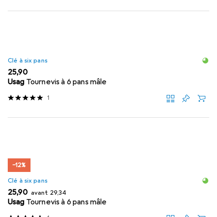
Clé à six pans
EUR
25,90
Usag
Tournevis à 6 pans mâle
1
−12%
Clé à six pans
EUR
EUR
25,90
avant
29,34
Usag
Tournevis à 6 pans mâle