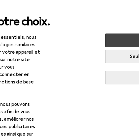
tre choix.
 essentiels, nous
n
Machines + ateliers
Outil électrique
Percer + visse
logies similaires
r votre appareil et
Seul
sur notre site
ur vous
 connecter en
onctions de base
R
,36
arrett
Scie trépan
 mm
, nous pouvons
s afin de vous
s, améliorer nos
es publicitaires
tes ainsi que sur