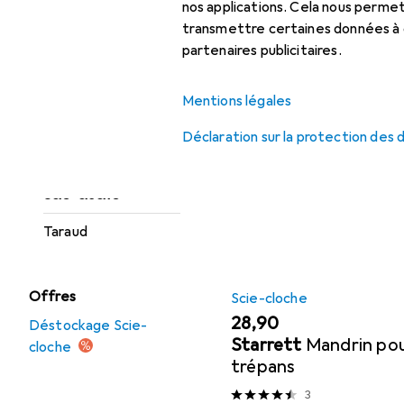
perforateur + burineur
nos applications. Cela nous perm
transmettre certaines données à d
Perçage :
partenaires publicitaires.
Accessoires
accessoires
Perceuse +
Mentions légales
Ici, vous trouverez des ac
Visseuses sans fil
Déclaration sur la protection des
Trier par
:
Pertinence
Perceuse à colonne
Liste des produits
Scie-cloche
Taraud
Offres
Scie-cloche
EUR
28,90
Déstockage Scie-
Starrett
Mandrin pou
cloche
trépans
3