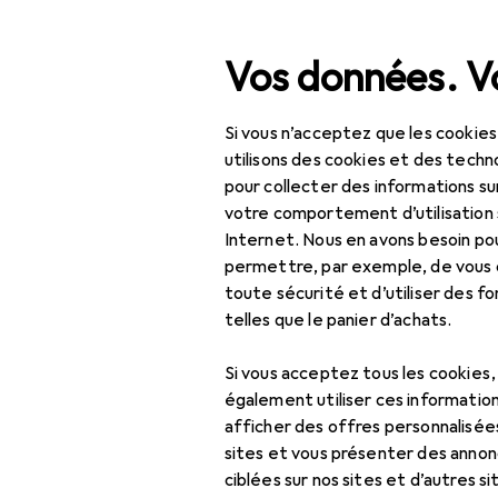
Recherche
Vos données. Vo
Si vous n’acceptez que les cookies
Navigation par catégorie
Tout l'assortiment
Bricolage + jardi
Tout l'assortiment
utilisons des cookies et des techno
pour collecter des informations su
Bricolage + jardin
votre comportement d’utilisation 
Internet. Nous en avons besoin po
Machines + ateliers
permettre, par exemple, de vous
toute sécurité et d’utiliser des f
Outil électrique
EU
18
telles que le panier d’achats.
St
Percer + visser
40
Si vous acceptez tous les cookies
Embouts
également utiliser ces information
afficher des offres personnalisée
Foret
sites et vous présenter des annonc
Marteau
ciblées sur nos sites et d’autres si