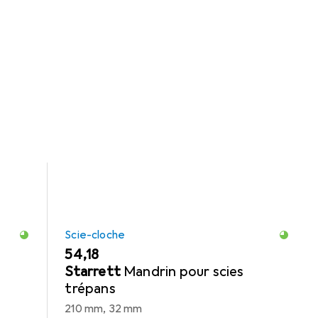
a catégorie Scie-cloche.
Scie-cloche
EUR
54,18
Starrett
Mandrin pour scies
trépans
210 mm, 32 mm