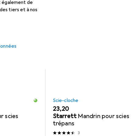
et également de
es tiers et à nos
 pour Starrett Scie trépan
cessoires compatibles avec le produit Starrett Scie trépan de l
 données
Scie-cloche
EUR
23,20
r scies
Starrett
Mandrin pour scies
trépans
3