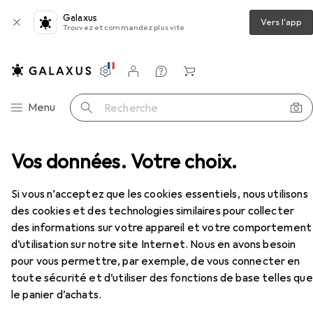
Galaxus
Vers l'app
Trouvez et commandez plus vite
Paramètres
Compte client
Listes de comparaison
Listes d'envies
Panier
Navigation par catégorie
Menu
Recherche
ge
Vos données. Votre choix.
Clé à douille + douilles
Koken Douille 6 pans
Accessoires
EUR
19,90
Si vous n’acceptez que les cookies essentiels, nous utilisons
Koken
Douille 6 pans
des cookies et des technologies similaires pour collecter
24 mm
des informations sur votre appareil et votre comportement
d’utilisation sur notre site Internet. Nous en avons besoin
pour vous permettre, par exemple, de vous connecter en
Accessoires pour Koken Douille 6
toute sécurité et d’utiliser des fonctions de base telles que
pans
le panier d’achats.