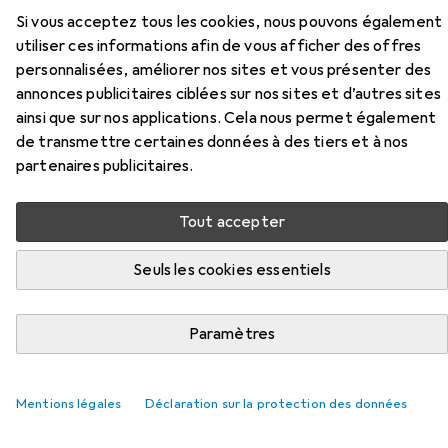
Si vous acceptez tous les cookies, nous pouvons également
Ici, vous trouverez des accessoires compatibles avec le
utiliser ces informations afin de vous afficher des offres
produit Koken Douille 6 pans de la catégorie Clé à douille +
personnalisées, améliorer nos sites et vous présenter des
douilles.
annonces publicitaires ciblées sur nos sites et d’autres sites
Pertinence
ainsi que sur nos applications. Cela nous permet également
de transmettre certaines données à des tiers et à nos
Liste des produits
partenaires publicitaires.
Tout accepter
−6%
Clé à douille + douilles
Seuls les cookies essentiels
EUR
EUR
15,90
avant
16,90
Koken
Crochets de fixation à sécurité
13 mm
15 mm
Paramètres
Mentions légales
Déclaration sur la protection des données