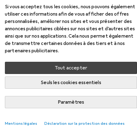
Si vous acceptez tous les cookies, nous pouvons également
Ici, vous trouverez des accessoires compatibles avec le
utiliser ces informations afin de vous afficher des offres
produit Koken Douille 6 pans de la catégorie Clé à douille +
personnalisées, améliorer nos sites et vous présenter des
douilles.
annonces publicitaires ciblées sur nos sites et d’autres sites
ainsi que sur nos applications. Cela nous permet également
Pertinence
de transmettre certaines données à des tiers et à nos
Liste des produits
partenaires publicitaires.
Tout accepter
−6%
Seuls les cookies essentiels
Clé à douille + douilles
EUR
EUR
15,90
avant
16,90
Koken
Crochets de fixation à sécurité
Paramètres
13 mm
15 mm
Mentions légales
Déclaration sur la protection des données