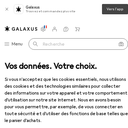
Galaxus
Vers l'app
Trouvez et commandez plus vite
Paramètres
Compte client
Listes de comparaison
Listes d'envies
Panier
Navigation par catégorie
Menu
Recherche
ge
Vos données. Votre choix.
Clé à douille + douilles
Koken Douille 6 pans
Accessoires
EUR
11,29
à partir de 2 pièces
Si vous n’acceptez que les cookies essentiels, nous utilisons
Koken
Douille 6 pans
des cookies et des technologies similaires pour collecter
21 mm
des informations sur votre appareil et votre comportement
d’utilisation sur notre site Internet. Nous en avons besoin
pour vous permettre, par exemple, de vous connecter en
toute sécurité et d’utiliser des fonctions de base telles que
Accessoires pour Koken Douille 6
le panier d’achats.
pans