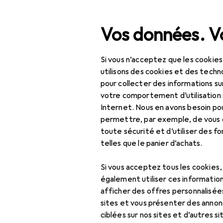
Recherche
Vos données. Vo
Si vous n’acceptez que les cookies
Navigation par catégorie
Tout l'assortiment
Bricolage + jardin
Tout l'assortiment
utilisons des cookies et des techno
pour collecter des informations su
Bricolage + jardin
EU
11,
votre comportement d’utilisation 
Ko
Internet. Nous en avons besoin po
Machines + ateliers
18 
permettre, par exemple, de vous
toute sécurité et d’utiliser des f
Outils
telles que le panier d’achats.
Outils de vissage
Accessoires
Si vous acceptez tous les cookies
Clé à cliquet
également utiliser ces information
afficher des offres personnalisée
Clé à douille +
Ici, vous trouverez des acc
sites et vous présenter des annonc
douilles
Trier par
:
Pertinence
ciblées sur nos sites et d’autres si