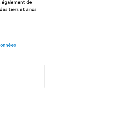
et également de
es tiers et à nos
 données
xation à