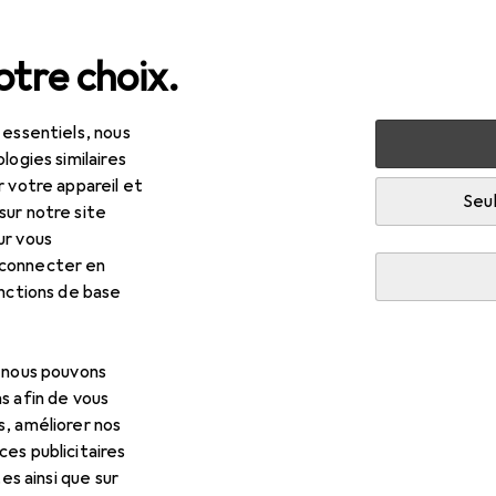
tre choix.
 essentiels, nous
Machines + ateliers
Outils
Outils de vissage
Clé à
logies similaires
r votre appareil et
Seul
R
56
à partir de 2 pièces
sur notre site
ken
Douille 6 pans
ur vous
mm
 connecter en
onctions de base
 pour Koken Douille 6 pans
, nous pouvons
s afin de vous
s, améliorer nos
essoires compatibles avec le produit Koken Douille 6 pans de la c
es publicitaires
tes ainsi que sur