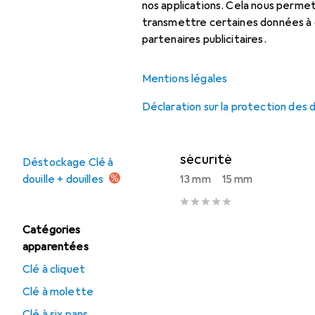
Clé à molette
nos applications. Cela nous perm
Liste des produits
transmettre certaines données à d
Clé à six pans
partenaires publicitaires.
Clé dynamométrique
Mentions légales
−6%
Tournevis
Clé à douille + douilles
Déclaration sur la protection des
EUR
EUR
15,90
avant
16,90
Offres
Koken
Crochets de fi
sécurité
Déstockage Clé à
douille + douilles
13 mm
15 mm
Catégories
apparentées
Clé à cliquet
Clé à molette
Clé à six pans