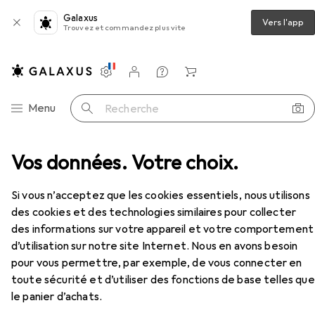
Galaxus
Vers l'app
Trouvez et commandez plus vite
Paramètres
Compte client
Listes de comparaison
Listes d'envies
Panier
Navigation par catégorie
Menu
Recherche
ge
Vos données. Votre choix.
Clé à douille + douilles
Koken Douille 6 pans
Accessoires
EUR
11,56
à partir de 2 pièces
Si vous n’acceptez que les cookies essentiels, nous utilisons
Koken
Douille 6 pans
des cookies et des technologies similaires pour collecter
17 mm
des informations sur votre appareil et votre comportement
d’utilisation sur notre site Internet. Nous en avons besoin
pour vous permettre, par exemple, de vous connecter en
toute sécurité et d’utiliser des fonctions de base telles que
Accessoires pour Koken Douille 6
le panier d’achats.
pans