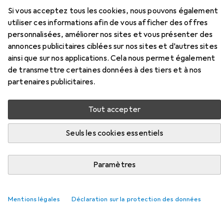
Si vous acceptez tous les cookies, nous pouvons également
Ici, vous trouverez des accessoires compatibles avec le
utiliser ces informations afin de vous afficher des offres
produit Koken Douille 6 pans de la catégorie Clé à douille +
personnalisées, améliorer nos sites et vous présenter des
douilles.
annonces publicitaires ciblées sur nos sites et d’autres sites
ainsi que sur nos applications. Cela nous permet également
Pertinence
de transmettre certaines données à des tiers et à nos
Liste des produits
partenaires publicitaires.
Tout accepter
−6%
Seuls les cookies essentiels
Clé à douille + douilles
EUR
EUR
15,90
avant
16,90
Koken
Crochets de fixation à sécurité
Paramètres
13 mm
15 mm
Mentions légales
Déclaration sur la protection des données