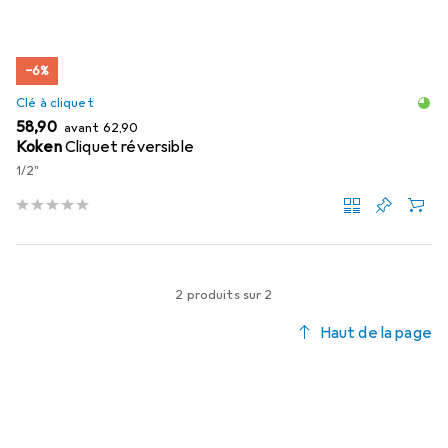
−6%
Clé à cliquet
EUR
EUR
58,90
avant
62,90
Koken
Cliquet réversible
1/2"
2 produits sur 2
Haut de la page