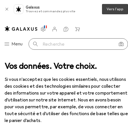
Galaxus
Vers l'app
Trouvez et commandez plus vite
Paramètres
Compte client
Listes de comparaison
Listes d'envies
Panier
Navigation par catégorie
Menu
Recherche
e + douilles
Vos données. Votre choix.
Koken Composition de douilles 12 pans
Accessoires
EUR
169,–
Si vous n’acceptez que les cookies essentiels, nous utilisons
Koken
Composition de douilles 12 pans
des cookies et des technologies similaires pour collecter
10 mm, 11 mm, 12 mm, 13 mm, 14 mm, 15 mm, 16 mm, 17 mm, 18 mm, 19 mm, 21 mm, 22 mm, 24 mm, 27 mm, 8 mm
des informations sur votre appareil et votre comportement
d’utilisation sur notre site Internet. Nous en avons besoin
pour vous permettre, par exemple, de vous connecter en
toute sécurité et d’utiliser des fonctions de base telles que
Accessoires pour Koken
le panier d’achats.
Composition de douilles 12 pans