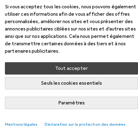
Si vous acceptez tous les cookies, nous pouvons également
Ici, vous trouverez des accessoires compatibles avec le
utiliser ces informations afin de vous afficher des offres
produit Koken Composition de douilles 12 pans des
personnalisées, améliorer nos sites et vous présenter des
catégories Clé à douille + douilles et Clé à cliquet.
annonces publicitaires ciblées sur nos sites et d’autres sites
ainsi que sur nos applications. Cela nous permet également
Pertinence
de transmettre certaines données à des tiers et à nos
Liste des produits
partenaires publicitaires.
Tout accepter
REMISE QUANTITATIVE
Seuls les cookies essentiels
Clé à douille + douilles
EUR
11,11
à partir de 2 pièces
Koken
Douille douze pans creux
Paramètres
6 tailles
2
Mentions légales
Déclaration sur la protection des données