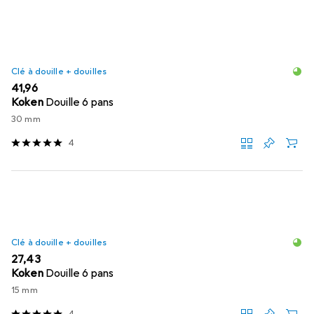
Clé à douille + douilles
EUR
41,96
Koken
Douille 6 pans
30 mm
4
Clé à douille + douilles
EUR
27,43
Koken
Douille 6 pans
15 mm
4