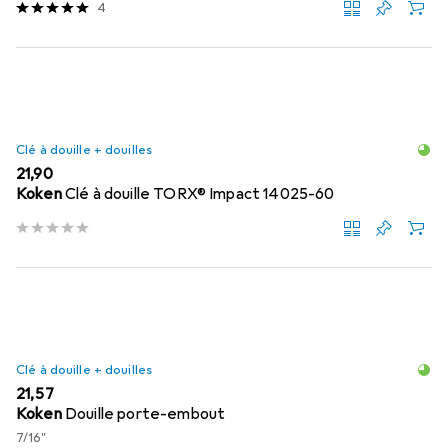
4
Clé à douille + douilles
EUR
21,90
Koken
Clé à douille TORX® Impact 14025-60
Clé à douille + douilles
EUR
21,57
Koken
Douille porte-embout
7/16"