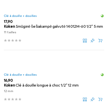
Clé à douille + douilles
EUR
17,90
Koken
Smūginė šešiakampė galvutė 14012M-60 1/2" 5 mm
11 tailles
Clé à douille + douilles
EUR
16,90
Koken
Clé à douille longue à choc 1/2" 12 mm
12 mm