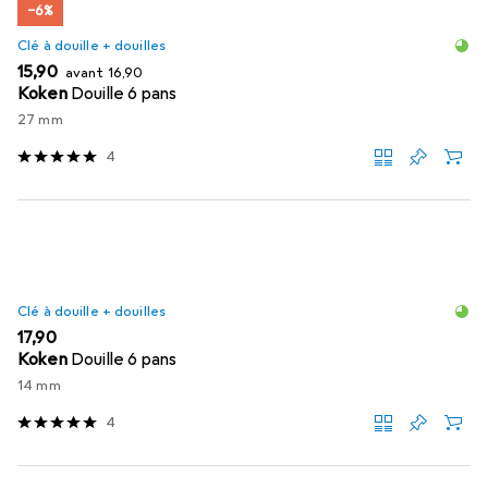
−6%
Clé à douille + douilles
EUR
EUR
15,90
avant
16,90
Koken
Douille 6 pans
27 mm
4
Clé à douille + douilles
EUR
17,90
Koken
Douille 6 pans
14 mm
4