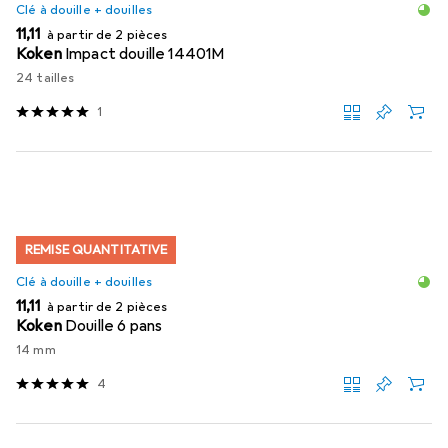
Clé à douille + douilles
EUR
11,11
à partir de 2 pièces
Koken
Impact douille 14401M
24 tailles
1
REMISE QUANTITATIVE
Clé à douille + douilles
EUR
11,11
à partir de 2 pièces
Koken
Douille 6 pans
14 mm
4