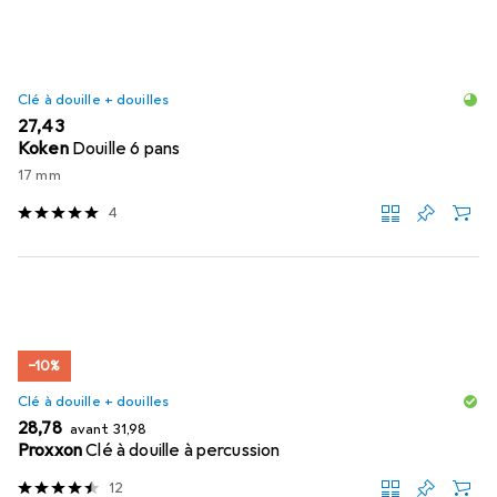
Clé à douille + douilles
EUR
27,43
Koken
Douille 6 pans
17 mm
4
−10%
Clé à douille + douilles
EUR
EUR
28,78
avant
31,98
Proxxon
Clé à douille à percussion
12