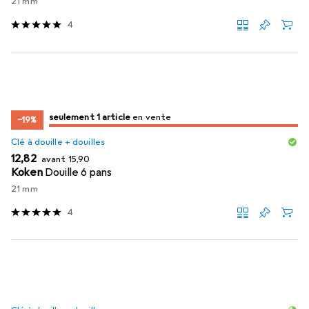
21 mm
4
juste 1 pièce
seulement 1 article
en vente
en vente
−19%
Clé à douille + douilles
EUR
EUR
12,82
avant
15,90
Koken
Douille 6 pans
21 mm
4