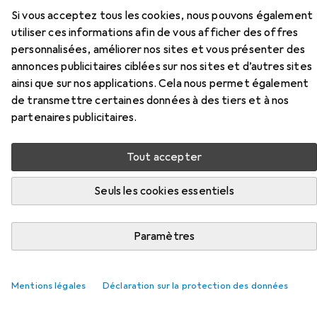
Accessoires pour Flex Visseuse à
Si vous acceptez tous les cookies, nous pouvons également
choc sans fil
utiliser ces informations afin de vous afficher des offres
personnalisées, améliorer nos sites et vous présenter des
Ici, vous trouverez des accessoires compatibles avec le
annonces publicitaires ciblées sur nos sites et d’autres sites
produit Flex Visseuse à choc sans fil de la catégorie Clé à
ainsi que sur nos applications. Cela nous permet également
douille + douilles.
de transmettre certaines données à des tiers et à nos
partenaires publicitaires.
Pertinence
Liste des produits
Tout accepter
Seuls les cookies essentiels
Clé à douille + douilles
EUR
93,90
Paramètres
Koken
Jeu de marteaux 14242M 1/2
10 mm, 11 mm, 12 mm, 13 mm, 14 mm, 15 mm, 16 mm, 17 mm, 19 mm, 21 mm, 22 mm, 27 mm
Mentions légales
Déclaration sur la protection des données