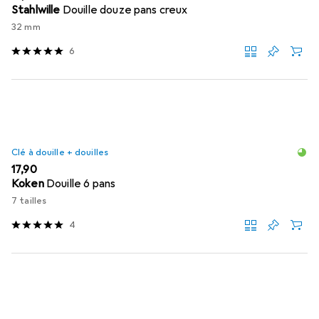
Stahlwille
Douille douze pans creux
32 mm
6
Clé à douille + douilles
EUR
17,90
Koken
Douille 6 pans
7 tailles
4