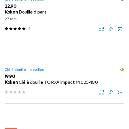
EUR
22,90
Koken
Douille 6 pans
27 mm
4
Clé à douille + douilles
EUR
19,90
Koken
Clé à douille TORX® Impact 14025-100