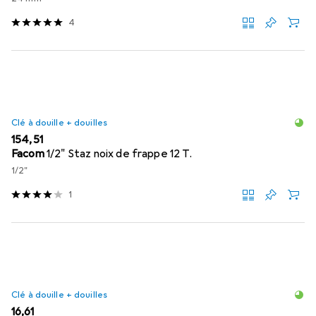
4
Clé à douille + douilles
EUR
154,51
Facom
1/2" Staz noix de frappe 12 T.
1/2"
1
Clé à douille + douilles
EUR
16,61