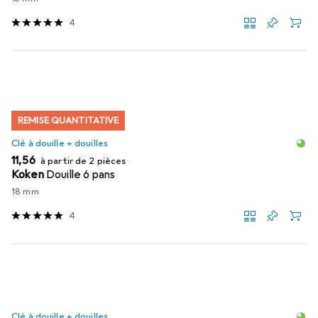
4
REMISE QUANTITATIVE
Clé à douille + douilles
EUR
11,56
à partir de 2 pièces
Koken
Douille 6 pans
18 mm
4
Clé à douille + douilles