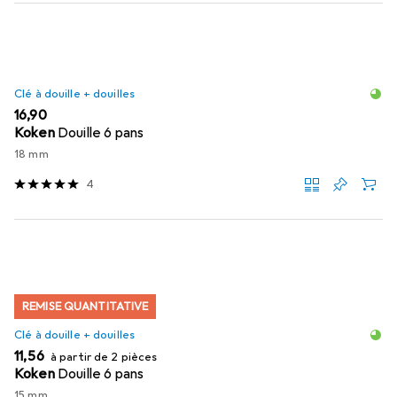
Clé à douille + douilles
EUR
16,90
Koken
Douille 6 pans
18 mm
4
REMISE QUANTITATIVE
Clé à douille + douilles
EUR
11,56
à partir de 2 pièces
Koken
Douille 6 pans
15 mm