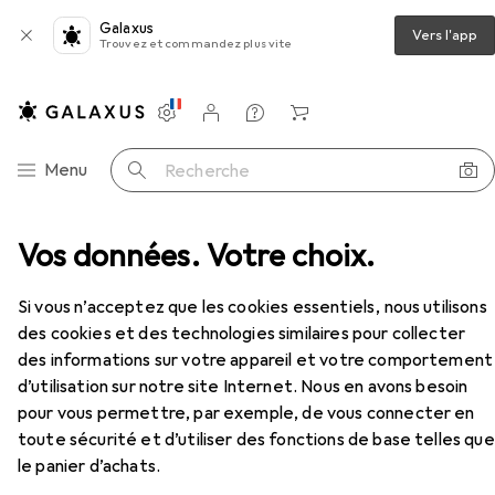
Galaxus
Vers l'app
Trouvez et commandez plus vite
Paramètres
Compte client
Listes de comparaison
Listes d'envies
Panier
Navigation par catégorie
Menu
Recherche
e + Visseuses sans fil
Vos données. Votre choix.
Flex Visseuse à choc sans fil
Accessoires
Si vous n’acceptez que les cookies essentiels, nous utilisons
EUR
334,76
des cookies et des technologies similaires pour collecter
Flex
Visseuse à choc sans fil
des informations sur votre appareil et votre comportement
Clé à chocs
d’utilisation sur notre site Internet. Nous en avons besoin
pour vous permettre, par exemple, de vous connecter en
toute sécurité et d’utiliser des fonctions de base telles que
le panier d’achats.