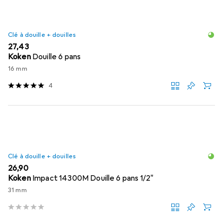
Clé à douille + douilles
EUR
27,43
Koken
Douille 6 pans
16 mm
4
Clé à douille + douilles
EUR
26,90
Koken
Impact 14300M Douille 6 pans 1/2"
31 mm