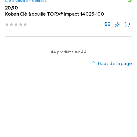
Clé à douille + douilles
EUR
20,90
Koken
Clé à douille TORX® Impact 14025-100
44 produits sur 44
Haut de la page