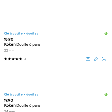
Clé à douille + douilles
EUR
18,90
Koken
Douille 6 pans
22 mm
4
Clé à douille + douilles
EUR
19,90
Koken
Douille 6 pans
24 mm