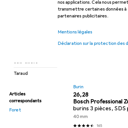
perforateur + burineur
Foret.
nos applications. Cela nous perm
transmettre certaines données à d
Perçage :
partenaires publicitaires.
accessoires
Populaire
Burin
S
Perceuse +
Mentions légales
Visseuses sans fil
Trier par
:
Pertinence
Déclaration sur la protection des
Liste des produits
Perceuse à colonne
Scie-cloche
Taraud
Burin
Articles
EUR
26,28
correspondants
Bosch Professional 
burins 3 pièces, SDS
Foret
mm
40 mm
165