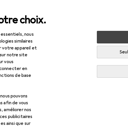
tre choix.
 essentiels, nous
ectrique
Percer + visser
Perceuse + Visseuses sans fil
logies similaires
r votre appareil et
Seul
sur notre site
R
9,60
ur vous
ex
Marteau de forage combiné sans fil
 connecter en
teau perforateur
onctions de base
, nous pouvons
s afin de vous
 pour Flex Marteau de forage
s, améliorer nos
es publicitaires
cessoires compatibles avec le produit Flex Marteau de forage co
tes ainsi que sur