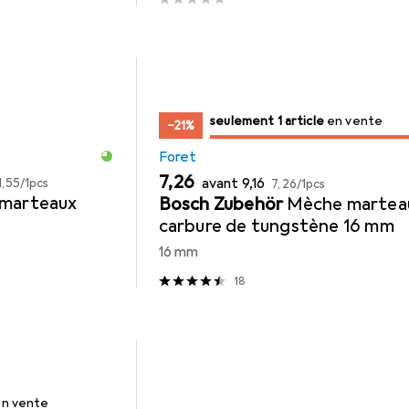
juste 1 pièce
seulement 1 article
en vente
en vente
−21%
Foret
EUR
EUR
EUR
EUR
7,26
avant
9,16
1,55
/
1pcs
7,26
/
1pcs
 marteaux
Bosch Zubehör
Mèche martea
carbure de tungstène 16 mm
16 mm
18
te
en vente