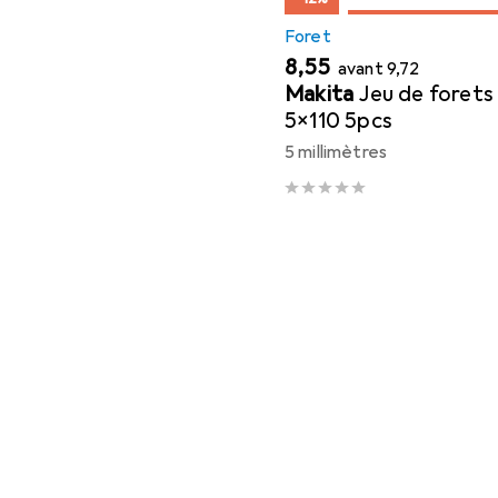
Foret
EUR
EUR
8,55
avant
9,72
Makita
Jeu de foret
5x110 5pcs
5 millimètres