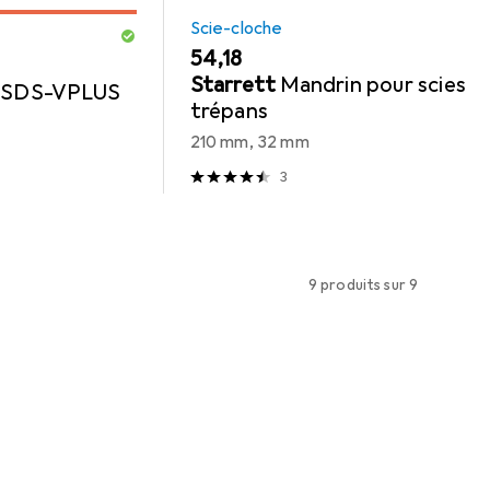
Scie-cloche
EUR
54,18
Starrett
Mandrin pour scies
s SDS-VPLUS
trépans
210 mm, 32 mm
3
9 produits sur 9