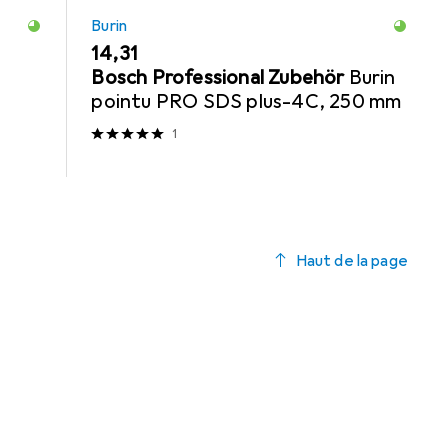
Burin
EUR
14,31
Bosch Professional Zubehör
Burin
pointu PRO SDS plus-4C, 250 mm
1
Haut de la page