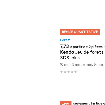
REMISE QUANTITATIVE
Foret
EUR
7,73
à partir de 2 pièces
Kendo
Jeu de forets
SDS-plus
10 mm, 5 mm, 6 mm, 8 mm
juste 1 pièce
seulement 1 article
en ven
−12%