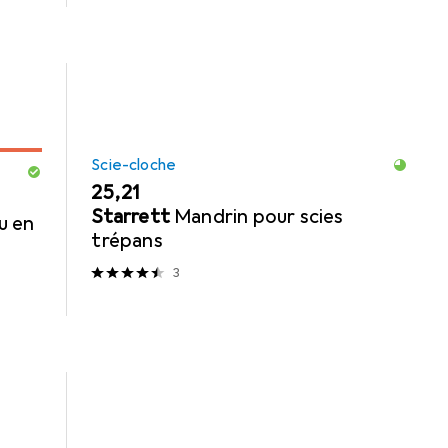
Scie-cloche
EUR
25,21
Starrett
Mandrin pour scies
u en
trépans
3