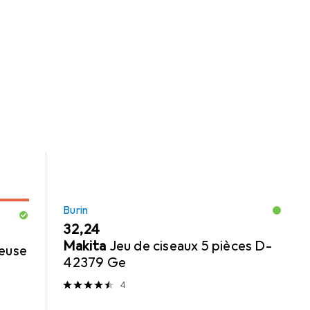
Burin
EUR
32,24
Makita
Jeu de ciseaux 5 pièces D-
euse
42379 Ge
4