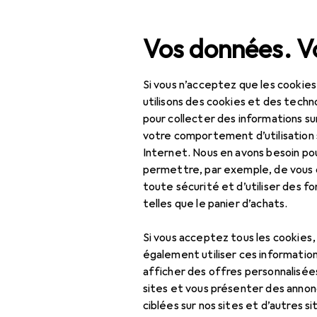
Recherche
Vos données. Vo
Si vous n’acceptez que les cookies
Navigation par catégorie
rtiment
Bricolage + jardin
Machines + ateliers
Outil él
Tout l'assortiment
utilisons des cookies et des techno
pour collecter des informations su
Bricolage + jardin
votre comportement d’utilisation 
EU
72
Internet. Nous en avons besoin po
Machines + ateliers
Fl
permettre, par exemple, de vous
Mar
toute sécurité et d’utiliser des f
Outil électrique
telles que le panier d’achats.
Percer + visser
Si vous acceptez tous les cookies
Embouts
également utiliser ces information
Accessoires
afficher des offres personnalisée
Foret
sites et vous présenter des annonc
Marteau
Ici, vous trouverez des ac
ciblées sur nos sites et d’autres si