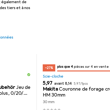
et également de
es tiers et à nos
cie-Cloche
Foret
 données
4
4
plus que 4
/ 4
/ 4 en vente
pièces sur 4 en vente
−27%
Scie-cloche
EUR
EUR
EUR
5,97
avant
8,14
5,97
/
1pcs
Zubehör
Jeu de
Makita
Couronne de forage cr
 plus, 0/20/40
HM 30mm
30 mm