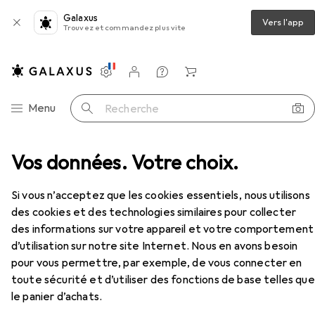
Galaxus
Vers l'app
Trouvez et commandez plus vite
Paramètres
Compte client
Listes de comparaison
Listes d'envies
Panier
Navigation par catégorie
Menu
Recherche
Visseuses sans fil
Vos données. Votre choix.
Bosch Professional GSB 18V-55
Accessoires
Si vous n’acceptez que les cookies essentiels, nous utilisons
Bosch Professional
GSB 18V-55
Perceuse-visseuse à percussion
des cookies et des technologies similaires pour collecter
des informations sur votre appareil et votre comportement
d’utilisation sur notre site Internet. Nous en avons besoin
pour vous permettre, par exemple, de vous connecter en
Accessoires pour Bosch
toute sécurité et d’utiliser des fonctions de base telles que
le panier d’achats.
Professional GSB 18V-55