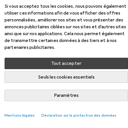
Si vous acceptez tous les cookies, nous pouvons également
Ici, vous trouverez des accessoires compatibles avec le
utiliser ces informations afin de vous afficher des offres
produit Bosch Professional GSB 18V-55 des catégories
personnalisées, améliorer nos sites et vous présenter des
Foret et Embouts.
annonces publicitaires ciblées sur nos sites et d’autres sites
Pertinence
ainsi que sur nos applications. Cela nous permet également
de transmettre certaines données à des tiers et à nos
Liste des produits
partenaires publicitaires.
Tout accepter
Foret
EUR
16,29
Seuls les cookies essentiels
Bosch Professional Zubehör
Jeu de forets à béton CYL-3
10 mm, 4 mm, 5 mm, 6 mm, 7 mm, 8 mm
Paramètres
219
Mentions légales
Déclaration sur la protection des données