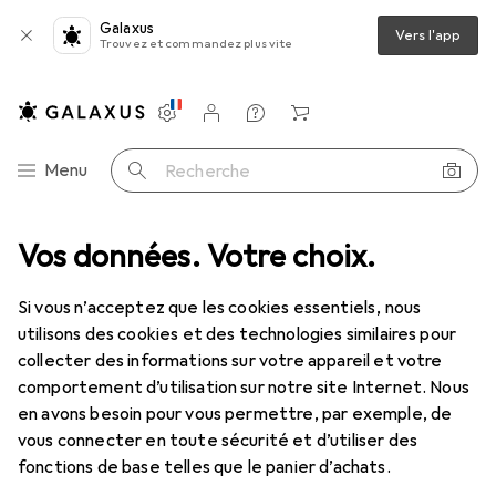
Galaxus
Vers l'app
Trouvez et commandez plus vite
Paramètres
Compte client
Listes de comparaison
Listes d'envies
Panier
Navigation par catégorie
Menu
Recherche
Vos données. Votre choix.
Vaisselle + couverts
Apéritif + service
Couverts de service
Couverts de service
Si vous n’acceptez que les cookies essentiels, nous
utilisons des cookies et des technologies similaires pour
collecter des informations sur votre appareil et votre
Produits
Forum
comportement d’utilisation sur notre site Internet. Nous
en avons besoin pour vous permettre, par exemple, de
vous connecter en toute sécurité et d’utiliser des
fonctions de base telles que le panier d’achats.