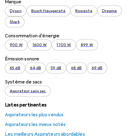
Marque
Dyson
Bosch Hausgeräte
Rowenta
Dreame
Shark
Consommation d'énergie
900 W
1600 W
1700 W
899 W
Émission sonore
65 dB
64 dB
59 dB
68 dB
69 dB
Système de sacs
Aspirateur sans sac
Listes pertinentes
Aspirateurs les plus vendus
Aspirateurs les mieux notés
Les meilleurs Aspirateurs abordables