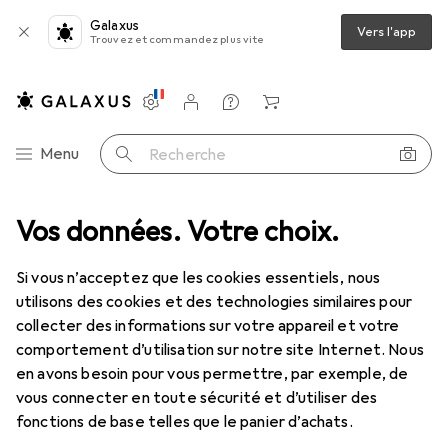
Galaxus
Vers l'app
Trouvez et commandez plus vite
Paramètres
Compte client
Listes de comparaison
Listes d'envies
Panier
Navigation par catégorie
Menu
Recherche
Vos données. Votre choix.
Batterie de cuisine
Poêle + casserole
Ken Hom Excellence
Si vous n’acceptez que les cookies essentiels, nous
utilisons des cookies et des technologies similaires pour
11 images
collecter des informations sur votre appareil et votre
comportement d’utilisation sur notre site Internet. Nous
EUR
34,56
en avons besoin pour vous permettre, par exemple, de
Ken Hom
Excellence
vous connecter en toute sécurité et d’utiliser des
Wok, Acier au carbone, 27 x 48 cm
fonctions de base telles que le panier d’achats.