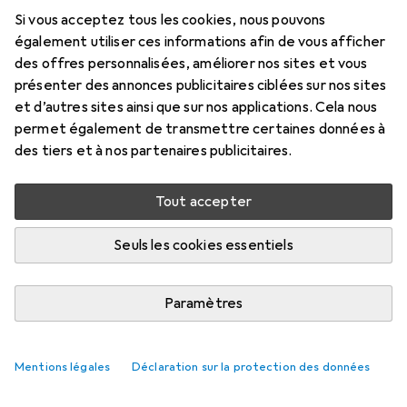
Prix en EUR TVA incl.
Si vous acceptez tous les cookies, nous pouvons
également utiliser ces informations afin de vous afficher
Marque
Évaluations
des offres personnalisées, améliorer nos sites et vous
Plus de produits Ken Hom
195
présenter des annonces publicitaires ciblées sur nos sites
et d’autres sites ainsi que sur nos applications. Cela nous
permet également de transmettre certaines données à
Livré entre mer, 19/8 et ven, 21/8
des tiers et à nos partenaires publicitaires.
Plus de 10 pièces en stock chez le fournisseur
M'informer si le produit est disponible plus tôt
Tout accepter
Seuls les cookies essentiels
Ajouter au panier
Paramètres
Comparer
Ajouter à la liste
i
Livraison gratuite à partir de 39,–
Mentions légales
Déclaration sur la protection des données