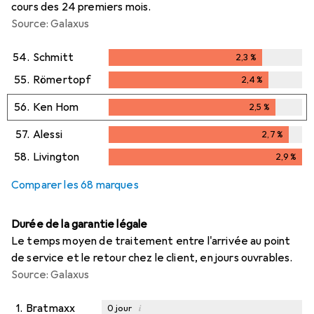
cours des 24 premiers mois.
Source: Galaxus
54.
Schmitt
2,3
%
2,3
%
55.
Römertopf
2,4
%
2,4
%
56.
Ken Hom
2,5
%
2,5
%
57.
Alessi
2,7
%
2,7
%
58.
Livington
2,9
%
2,9
%
Comparer les 68 marques
Durée de la garantie légale
Le temps moyen de traitement entre l'arrivée au point
de service et le retour chez le client, en jours ouvrables.
Source: Galaxus
1.
Bratmaxx
i
0
jour