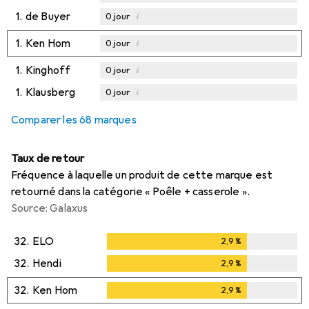
1.
de Buyer
i
0
jour
1.
Ken Hom
i
0
jour
1.
Kinghoff
i
0
jour
1.
Klausberg
i
0
jour
Comparer les 68 marques
Taux de retour
Fréquence à laquelle un produit de cette marque est
retourné dans la catégorie « Poêle + casserole ».
Source: Galaxus
32.
ELO
2,9
%
2,9
%
32.
Hendi
2,9
%
2,9
%
32.
Ken Hom
2,9
%
2,9
%