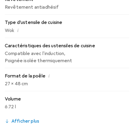
tampons à récurer en métal, car ils peuvent endommager
Revêtement antiadhésif
le revêtement antiadhésif. Séchez soigneusement avec
un chiffon propre.
Type d’ustensile de cuisine
i
Wok
Caractéristiques des ustensiles de cuisine
Compatible avec l'induction
,
Poignée isolée thermiquement
i
Format de la poêle
27 x 48 cm
Volume
6.72 l
Afficher plus