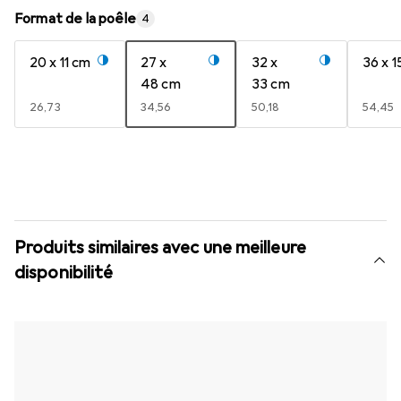
Format de la poêle
4
20 x 11 cm
27 x
32 x
36 x 1
48 cm
33 cm
EUR
26,73
EUR
34,56
EUR
50,18
EUR
54,45
Produits similaires avec une meilleure
disponibilité