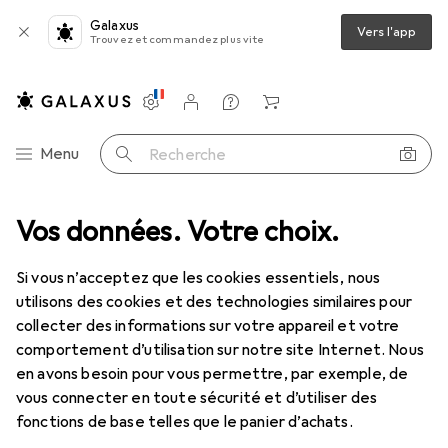
Galaxus
Vers l'app
Trouvez et commandez plus vite
Paramètres
Compte client
Listes de comparaison
Listes d'envies
Panier
Navigation par catégorie
Menu
Recherche
Semelles
Vos données. Votre choix.
Albatros ever cushion Custom Fit Komfort Low, yellow
Si vous n’acceptez que les cookies essentiels, nous
utilisons des cookies et des technologies similaires pour
6 images
collecter des informations sur votre appareil et votre
comportement d’utilisation sur notre site Internet. Nous
EUR
16,78
en avons besoin pour vous permettre, par exemple, de
Albatros
ever cushion Custom Fit
vous connecter en toute sécurité et d’utiliser des
Komfort Low, yellow
fonctions de base telles que le panier d’achats.