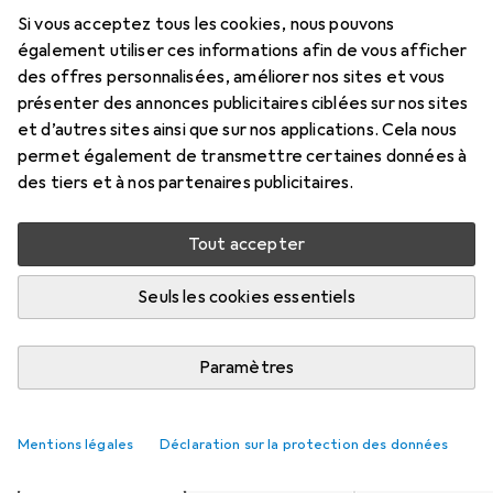
Prix en EUR TVA incl.
Si vous acceptez tous les cookies, nous pouvons
également utiliser ces informations afin de vous afficher
Évaluations
des offres personnalisées, améliorer nos sites et vous
10
présenter des annonces publicitaires ciblées sur nos sites
et d’autres sites ainsi que sur nos applications. Cela nous
permet également de transmettre certaines données à
Livré entre lun, 17/8 et mer, 19/8
des tiers et à nos partenaires publicitaires.
Plus que 1 pièce en stock chez le fournisseur
Tout accepter
Ajouter au panier
Seuls les cookies essentiels
Comparer
Ajouter à la liste
Paramètres
i
Livraison gratuite à partir de 39,–
Mentions légales
Déclaration sur la protection des données
Couleur
3