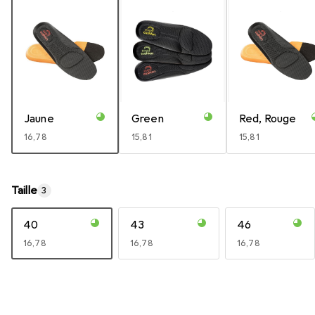
Jaune
Green
Red, Rouge
EUR
16,78
EUR
15,81
EUR
15,81
Taille
3
40
43
46
EUR
16,78
EUR
16,78
EUR
16,78