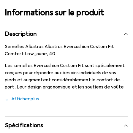
Informations sur le produit
Description
Semelles Albatros Albatros Evercushion Custom Fit
Comfort Low, jaune, 40
Les semelles Evercushion Custom Fit sont spécialement
conçues pour répondre aux besoins individuels de vos
pieds et augmentent considérablement le confort de
port. Leur design ergonomique et les soutiens de voûte
plantaire de différentes intensités offrent d'excellentes
Afficher plus
propriétés d'amortissement, soulagent les articulations
et contribuent à maintenir la performance. De plus, la
mousse hautement respirante, combinée à la surface
textile antibactérienne, permet une régulation
Spécifications
climatique efficace et minimise la formation d'odeurs