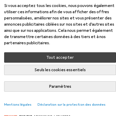
produit Sharp R742INW de la catégorie Ustensile de
Si vous acceptez tous les cookies, nous pouvons également
cuisine : accessoires.
utiliser ces informations afin de vous afficher des offres
personnalisées, améliorer nos sites et vous présenter des
Pertinence
annonces publicitaires ciblées sur nos sites et d’autres sites
Liste des produits
ainsi que sur nos applications. Cela nous permet également
de transmettre certaines données à des tiers et à nos
partenaires publicitaires.
REMISE QUANTITATIVE
Tout accepter
Ustensile de cuisine : accessoires
EUR
9,22
à partir de 2 pièces
Seuls les cookies essentiels
Rotho
Couverture micro-ondes
381
Paramètres
Mentions légales
Déclaration sur la protection des données
2
2
plus que 2
/ 2
/ 2 en vente
pièces sur 2 en vente