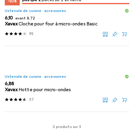
−30%
Ustensile de cuisine : accessoires
EUR
EUR
6,10
avant
8,72
Xavax
Cloche pour four à micro-ondes Basic
95
Ustensile de cuisine : accessoires
EUR
6,88
Xavax
Hotte pour micro-ondes
57
3 produits sur 3