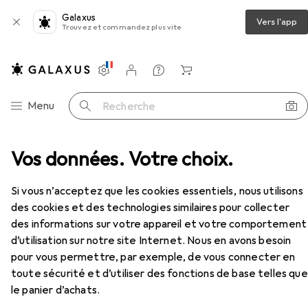
Galaxus
Vers l'app
Trouvez et commandez plus vite
Paramètres
Compte client
Listes de comparaison
Listes d'envies
Panier
Navigation par catégorie
Menu
Recherche
areils de cuisine
Vos données. Votre choix.
Micro-ondes
Sharp R742INW
Accessoires
EUR
168,06
Si vous n’acceptez que les cookies essentiels, nous utilisons
Sharp
R742INW
des cookies et des technologies similaires pour collecter
25 l
des informations sur votre appareil et votre comportement
d’utilisation sur notre site Internet. Nous en avons besoin
pour vous permettre, par exemple, de vous connecter en
Accessoires pour Sharp R742INW
toute sécurité et d’utiliser des fonctions de base telles que
le panier d’achats.
Ici, vous trouverez des accessoires compatibles avec le