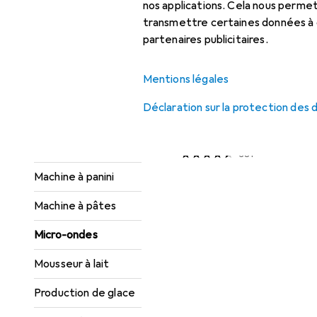
cuiseur à riz
nos applications. Cela nous perm
transmettre certaines données à d
Friteuse
partenaires publicitaires.
Fun Kitchen
REMISE QUANTITATIVE
Mentions légales
Gaufrier
Ustensile de cuisine : acce
Déclaration sur la protection des
EUR
9,47
à partir de 2 pièces
Grille-pain
Rotho
Couverture m
Machine à pain
381
Machine à panini
Machine à pâtes
Micro-ondes
Mousseur à lait
Production de glace