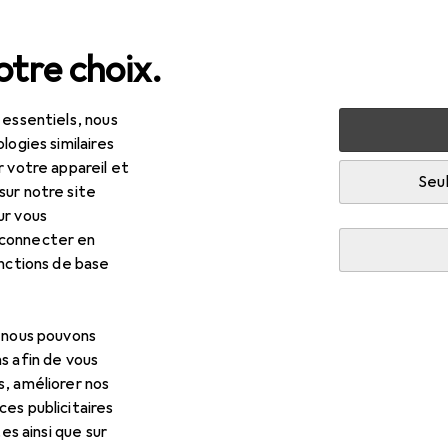
tre choix.
 essentiels, nous
itat
Cuisine
Cuisiner + préparer
Appareils de cuisine
logies similaires
r votre appareil et
R
,83
Seul
sur notre site
arp
R200BKW
ur vous
 connecter en
onctions de base
s pour Sharp R200BKW
, nous pouvons
s afin de vous
cessoires compatibles avec le produit Sharp R200BKW de la caté
s, améliorer nos
es publicitaires
tes ainsi que sur