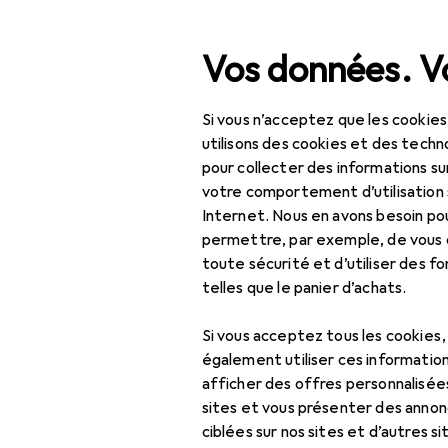
Recherche
Vos données. Vo
Si vous n’acceptez que les cookies
Navigation par catégorie
Tout l'assortiment
Hab
Tout l'assortiment
utilisons des cookies et des techno
pour collecter des informations su
EU
76
Habitat
votre comportement d’utilisation 
Sh
Internet. Nous en avons besoin po
Cuisine
20 l
permettre, par exemple, de vous
toute sécurité et d’utiliser des f
Cuisiner + préparer
telles que le panier d’achats.
Appareils de cuisine
Accessoire
Si vous acceptez tous les cookies
Bouilloire électrique
également utiliser ces information
Ici, vous trouverez des ac
afficher des offres personnalisée
Cuiseur à œufs
sites et vous présenter des annonc
Trier par
:
Pertinence
Cuiseur vapeur +
ciblées sur nos sites et d’autres si
Liste des produits