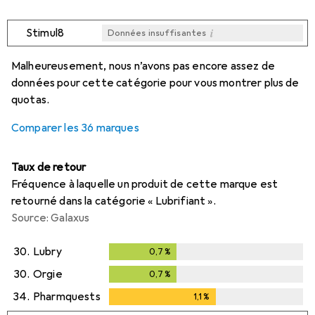
i
Stimul8
Données insuffisantes
i
i
i
i
Données insuffisantes
Données insuffisantes
Données insuffisantes
Données insuffisantes
Malheureusement, nous n’avons pas encore assez de
données pour cette catégorie pour vous montrer plus de
quotas.
Comparer les 36 marques
Taux de retour
Fréquence à laquelle un produit de cette marque est
retourné dans la catégorie « Lubrifiant ».
Source: Galaxus
30.
Lubry
0,7
%
0,7
%
30.
Orgie
0,7
%
0,7
%
34.
Pharmquests
1,1
%
1,1
%