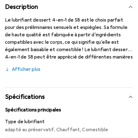
Description
Le lubrifiant dessert 4-en-1 de S8 est le choix parfait
pour des préliminaires sensuels et espiègles. Sa formule
de haute qualité est fabriquée à partir d'ingrédients
compatibles avec le corps, ce qui signifie qu'elle est
également baisable et comestible ! Le lubrifiant dessert
4-en-1 de S8 peut être apprécié de différentes manières
: en tant que lubrifiant, huile de massage, friandise ou huile
Afficher plus
chauffante. La formule possède des propriétés
chauffantes, c'est-à-dire que lorsqu'elle est appliquée
sur les zones érogènes, elle te réchauffe doucement
avec une excitation brûlante ! Amuse-toi bien !.
Spécifications
Spécifications principales
Type de lubrifiant
adapté au préservatif
,
Chauffant
,
Comestible