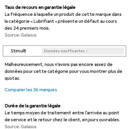
Taux de recours en garantie légale
La fréquence à laquelle un produit de cette marque dans
la catégorie « Lubrifiant » présente un défaut au cours
des 24 premiers mois.
Source: Galaxus
i
Stimul8
Données insuffisantes
i
i
i
i
Données insuffisantes
Données insuffisantes
Données insuffisantes
Données insuffisantes
Malheureusement, nous n’avons pas encore assez de
données pour cette catégorie pour vous montrer plus de
quotas.
Comparer les 36 marques
Durée de la garantie légale
Le temps moyen de traitement entre l'arrivée au point
de service et le retour chez le client, en jours ouvrables.
Source: Galaxus