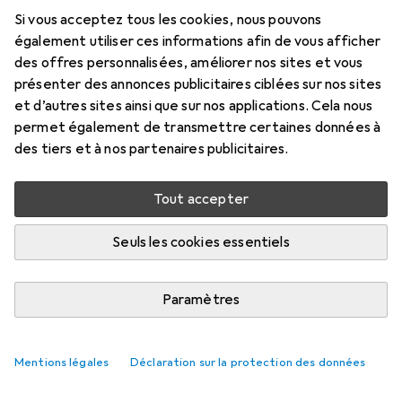
desserts 125ml
Si vous acceptez tous les cookies, nous pouvons
également utiliser ces informations afin de vous afficher
125 ml
des offres personnalisées, améliorer nos sites et vous
Prix en EUR TVA incl.
présenter des annonces publicitaires ciblées sur nos sites
et d’autres sites ainsi que sur nos applications. Cela nous
permet également de transmettre certaines données à
Marque
Évaluations
des tiers et à nos partenaires publicitaires.
Plus de produits Stimul8
Tout accepter
Livré entre lun, 24/8 et mer, 26/8
Plus de 10 pièces en stock chez le fournisseur
Seuls les cookies essentiels
M'informer si le produit est disponible plus tôt
Paramètres
1 pièce
2 pièces
3 pièces
4 pièces
EUR
12,96
EUR
11,45
EUR
10,75
EUR
9,99
par pièce
par pièce
par pièce
par pièce
Mentions légales
Déclaration sur la protection des données
−
12
%
−
17
%
−
23
%