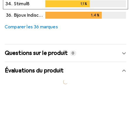
34.
Stimul8
1,1
%
1,1
%
36.
Bijoux Indiscrets
1,4
%
1,4
%
Comparer les 36 marques
Questions sur le produit
0
Évaluations du produit