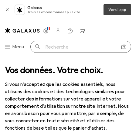
Galaxus
Vers l'app
Trouvez et commandez plus vite
Paramètres
Compte client
Listes de comparaison
Listes d'envies
Panier
Navigation par catégorie
Menu
Recherche
els
Vos données. Votre choix.
Lubrifiant
Stimul8 S8 4-in-1 Lubrifiant pour desserts 125ml
Si vous n’acceptez que les cookies essentiels, nous
utilisons des cookies et des technologies similaires pour
5 images
collecter des informations sur votre appareil et votre
comportement d’utilisation sur notre site Internet. Nous
REMISE QUANTITATIVE
en avons besoin pour vous permettre, par exemple, de
vous connecter en toute sécurité et d’utiliser des
EUR
11,45
économisez
EUR
3,02
EUR
91,60
/
1l
fonctions de base telles que le panier d’achats.
Stimul8
S8 4-in-1 Lubrifiant pour