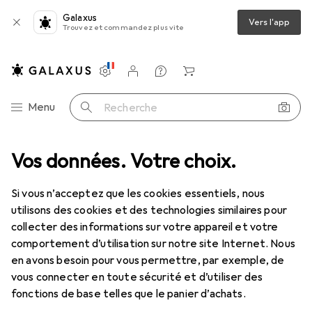
Galaxus
Vers l'app
Trouvez et commandez plus vite
Paramètres
Compte client
Listes de comparaison
Listes d'envies
Panier
Navigation par catégorie
Menu
Recherche
térieur
Vos données. Votre choix.
Accessoires de bain
Accessoires de WC
Brosse WC
Déstockage Brosse WC
Si vous n’acceptez que les cookies essentiels, nous
utilisons des cookies et des technologies similaires pour
collecter des informations sur votre appareil et votre
comportement d’utilisation sur notre site Internet. Nous
en avons besoin pour vous permettre, par exemple, de
vous connecter en toute sécurité et d’utiliser des
fonctions de base telles que le panier d’achats.