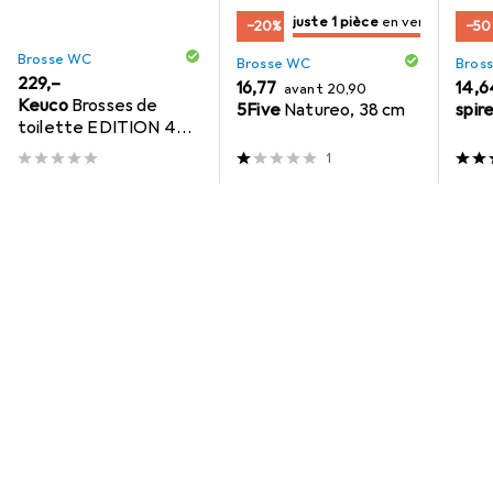
juste 1 pièce
en vente
−20%
−50
seulement 1 article
en vente
Brosse WC
Brosse WC
Bros
EUR
229,–
EUR
EUR
16,77
EUR
14,6
avant
20,90
Keuco
Brosses de
5Five
Natureo, 38 cm
spire
toilette EDITION 400
sw-chr brossé
1