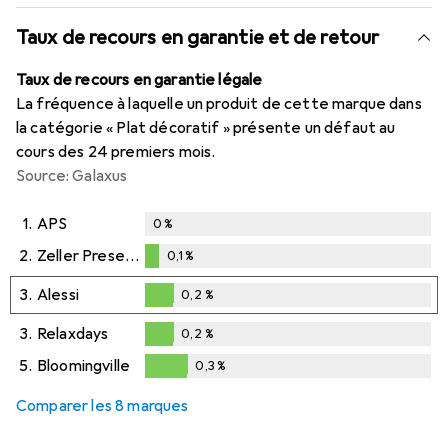
Taux de recours en garantie et de retour
Taux de recours en garantie légale
La fréquence à laquelle un produit de cette marque dans
la catégorie « Plat décoratif » présente un défaut au
cours des 24 premiers mois.
Source: Galaxus
1.
APS
0
%
2.
Zeller Present
0,1
%
0,1
%
3.
Alessi
0,2
%
0,2
%
3.
Relaxdays
0,2
%
0,2
%
5.
Bloomingville
0,3
%
0,3
%
Comparer les 8 marques