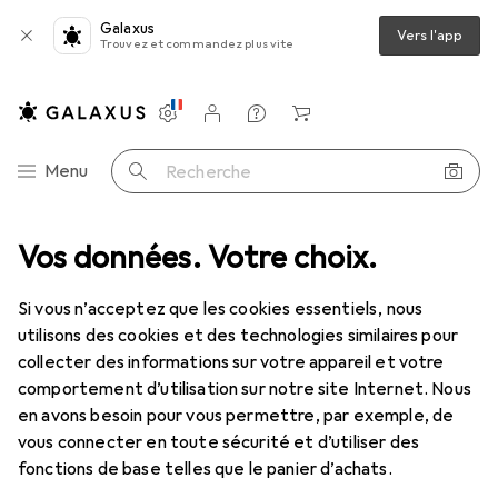
Galaxus
Vers l'app
Trouvez et commandez plus vite
Paramètres
Compte client
Listes de comparaison
Listes d'envies
Panier
Navigation par catégorie
Menu
Recherche
e table
Vos données. Votre choix.
Plat décoratif
Alessi Coupe à fruits BARKNEST platine
Si vous n’acceptez que les cookies essentiels, nous
utilisons des cookies et des technologies similaires pour
15 images
collecter des informations sur votre appareil et votre
comportement d’utilisation sur notre site Internet. Nous
EUR
118,71
en avons besoin pour vous permettre, par exemple, de
Alessi
Coupe à fruits BARKNEST
vous connecter en toute sécurité et d’utiliser des
platine
fonctions de base telles que le panier d’achats.