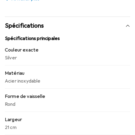
s'avère avant tout utile en tant que coupe à fruits
élégante.
Spécifications
Spécifications principales
Couleur exacte
Silver
Matériau
Acier inoxydable
Forme de vaisselle
Rond
Largeur
21 cm