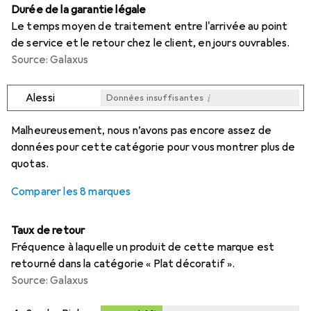
Durée de la garantie légale
Le temps moyen de traitement entre l'arrivée au point
de service et le retour chez le client, en jours ouvrables.
Source: Galaxus
i
Alessi
Données insuffisantes
i
i
i
i
Données insuffisantes
Données insuffisantes
Données insuffisantes
Données insuffisantes
Malheureusement, nous n’avons pas encore assez de
données pour cette catégorie pour vous montrer plus de
quotas.
Comparer les 8 marques
Taux de retour
Fréquence à laquelle un produit de cette marque est
retourné dans la catégorie « Plat décoratif ».
Source: Galaxus