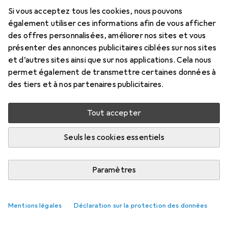
Prix en EUR TVA incl.
Si vous acceptez tous les cookies, nous pouvons
également utiliser ces informations afin de vous afficher
Marque
Évaluations
des offres personnalisées, améliorer nos sites et vous
Plus de produits Alessi
2
présenter des annonces publicitaires ciblées sur nos sites
et d’autres sites ainsi que sur nos applications. Cela nous
permet également de transmettre certaines données à
Livré entre mer, 26/8 et ven, 28/8
des tiers et à nos partenaires publicitaires.
Plus de 10 pièces en stock chez le fournisseur
M'informer si le produit est disponible plus tôt
Tout accepter
Seuls les cookies essentiels
Ajouter au panier
Paramètres
Comparer
Ajouter à la liste
livraison gratuite
Mentions légales
Déclaration sur la protection des données