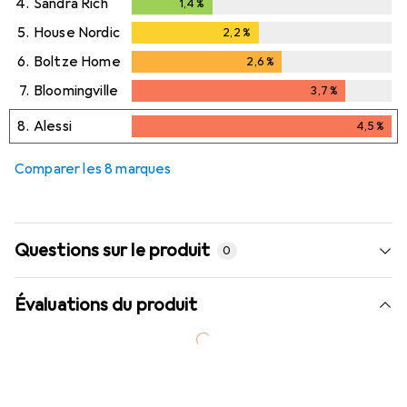
4.
Sandra Rich
1,4
%
1,4
%
5.
House Nordic
2,2
%
2,2
%
6.
Boltze Home
2,6
%
2,6
%
7.
Bloomingville
3,7
%
3,7
%
8.
Alessi
4,5
%
4,5
%
Comparer les 8 marques
Questions sur le produit
0
Évaluations du produit