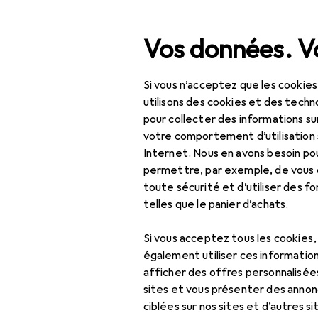
Recherche
Vos données. Vo
Si vous n’acceptez que les cookies
Navigation par catégorie
Tout l'assortiment
Inté
Tout l'assortiment
utilisons des cookies et des techno
pour collecter des informations su
Intérieur
votre comportement d’utilisation 
Internet. Nous en avons besoin po
Meubles
permettre, par exemple, de vous
EU
219
toute sécurité et d’utiliser des f
Bureau
To
telles que le panier d’achats.
Armoire de bureau
39 
Si vous acceptez tous les cookies
Ballon de
également utiliser ces information
gymnastique
afficher des offres personnalisée
sites et vous présenter des annonc
Bureau
ciblées sur nos sites et d’autres si