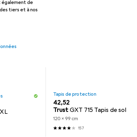
et également de
 pour Topstar Lady Sitness
es tiers et à nos
cessoires compatibles avec le produit Topstar Lady Sitness des
 données
Tapis de protection
es
EUR
42,52
Trust
GXT 715 Tapis de sol
 XL
120 x 99 cm
157