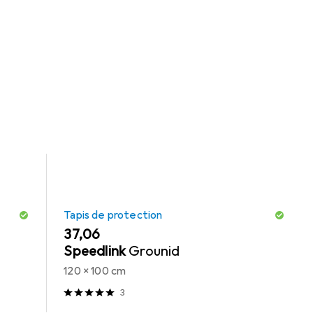
 catégories Meuble gaming : accessoires et Tapis de
Tapis de protection
EUR
37,06
Speedlink
Grounid
120 x 100 cm
3