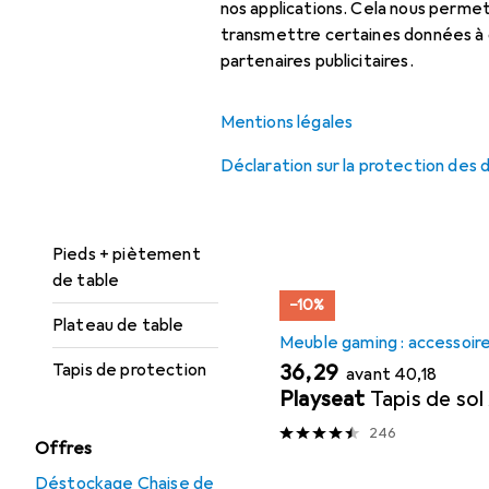
Caisson à roulettes
nos applications. Cela nous perm
Accessoires
transmettre certaines données à d
Chaise de bureau
partenaires publicitaires.
Ici, vous trouverez des ac
Coffre-fort
protection.
Mentions légales
Meuble de bureau :
Trier par
:
Pertinence
accessoires
Déclaration sur la protection des
Liste des produits
Panneau séparateur
Pieds + piètement
de table
−10%
Plateau de table
Meuble gaming : accessoir
EUR
EUR
36,29
Tapis de protection
avant
40,18
Playseat
Tapis de sol
246
Offres
Déstockage Chaise de