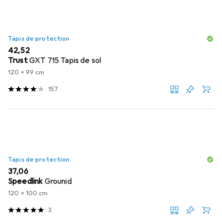
Tapis de protection
EUR
42,52
Trust
GXT 715 Tapis de sol
120 x 99 cm
157
Tapis de protection
EUR
37,06
Speedlink
Grounid
120 x 100 cm
3