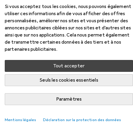
Express 10 - 11
Si vous acceptez tous les cookies, nous pouvons également
utiliser ces informations afin de vous afficher des offres
Ici, vous trouverez des accessoires compatibles avec le
personnalisées, améliorer nos sites et vous présenter des
produit Topstar Express 10 - 11 des catégories Meuble
annonces publicitaires ciblées sur nos sites et d’autres sites
gaming : accessoires et Tapis de protection.
ainsi que sur nos applications. Cela nous permet également
de transmettre certaines données à des tiers et à nos
Pertinence
partenaires publicitaires.
Liste des produits
Tout accepter
Seuls les cookies essentiels
−10%
Meuble gaming : accessoires
EUR
EUR
36,29
avant
40,18
Paramètres
Playseat
Tapis de sol XL
246
Mentions légales
Déclaration sur la protection des données