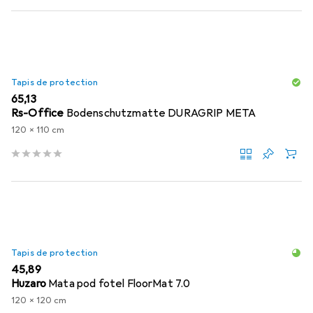
Tapis de protection
EUR
65,13
Rs-Office
Bodenschutzmatte DURAGRIP META
120 x 110 cm
Tapis de protection
EUR
45,89
Huzaro
Mata pod fotel FloorMat 7.0
120 x 120 cm