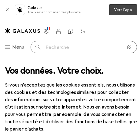
Galaxus
Vers l'app
Trouvez et commandez plus vite
Paramètres
Compte client
Listes de comparaison
Listes d'envies
Panier
Navigation par catégorie
Menu
Recherche
reau
Vos données. Votre choix.
Chaise de bureau
Topstar Express 10 - 11
Accessoires
Si vous n’acceptez que les cookies essentiels, nous utilisons
EUR
282,75
des cookies et des technologies similaires pour collecter
Topstar
Express 10 - 11
des informations sur votre appareil et votre comportement
d’utilisation sur notre site Internet. Nous en avons besoin
pour vous permettre, par exemple, de vous connecter en
toute sécurité et d’utiliser des fonctions de base telles que
le panier d’achats.
Accessoires pour Topstar