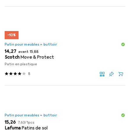
−10%
Patin pour meubles + buttoir
EUR
EUR
14,27
avant
15,88
Scotch
Move & Protect
Patin en plastique
8
Patin pour meubles + buttoir
EUR
EUR
15,26
7,63
/
1pcs
Lafuma
Patins de sol