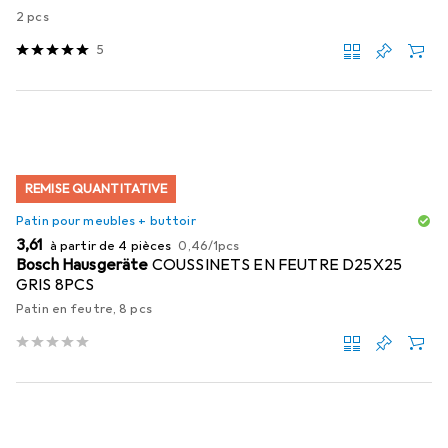
2 pcs
5
REMISE QUANTITATIVE
Patin pour meubles + buttoir
EUR
EUR
3,61
à partir de 4 pièces
0,46
/
1pcs
Bosch Hausgeräte
COUSSINETS EN FEUTRE D25X25
GRIS 8PCS
Patin en feutre, 8 pcs