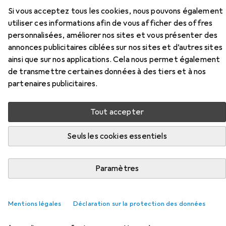
Si vous acceptez tous les cookies, nous pouvons également
utiliser ces informations afin de vous afficher des offres
personnalisées, améliorer nos sites et vous présenter des
annonces publicitaires ciblées sur nos sites et d’autres sites
Accessoires pour Beliani Orilla
ainsi que sur nos applications. Cela nous permet également
de transmettre certaines données à des tiers et à nos
partenaires publicitaires.
Ici, vous trouverez des accessoires compatibles avec le
produit Beliani Orilla de la catégorie Patin pour meubles +
buttoir.
Tout accepter
Pertinence
Seuls les cookies essentiels
Liste des produits
Paramètres
REMISE QUANTITATIVE
Mentions légales
Déclaration sur la protection des données
Patin pour meubles + buttoir
EUR
EUR
3,97
à partir de 4 pièces
0,25
/
1pcs