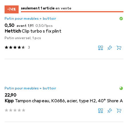
juste 1 pièce
seulement 1 article
en vente
en vente
−74%
Patin pour meubles + buttoir
EUR
EUR
EUR
0,50
avant
1,91
0,50
/
1pcs
Hettich
Clip turbo s fix plint
Patin universel, 1 pcs
3
Patin pour meubles + buttoir
EUR
22,90
Kipp
Tampon chapeau, K0686, acier, type H2, 40° Shore A