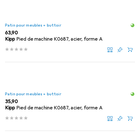
Patin pour meubles + buttoir
EUR
63,90
Kipp
Pied de machine K0687, acier, forme A
Patin pour meubles + buttoir
EUR
35,90
Kipp
Pied de machine K0687, acier, forme A