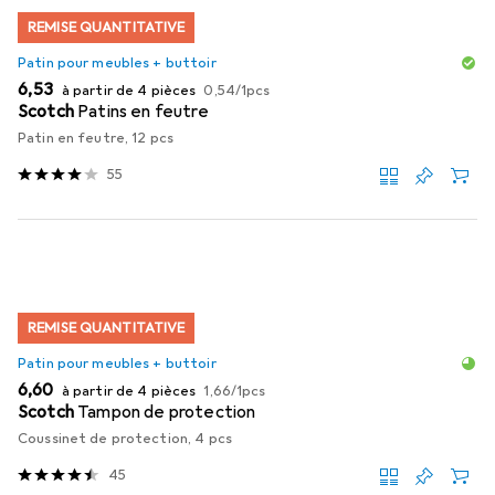
REMISE QUANTITATIVE
Patin pour meubles + buttoir
EUR
EUR
6,53
à partir de 4 pièces
0,54
/
1pcs
Scotch
Patins en feutre
Patin en feutre, 12 pcs
55
REMISE QUANTITATIVE
Patin pour meubles + buttoir
EUR
EUR
6,60
à partir de 4 pièces
1,66
/
1pcs
Scotch
Tampon de protection
Coussinet de protection, 4 pcs
45