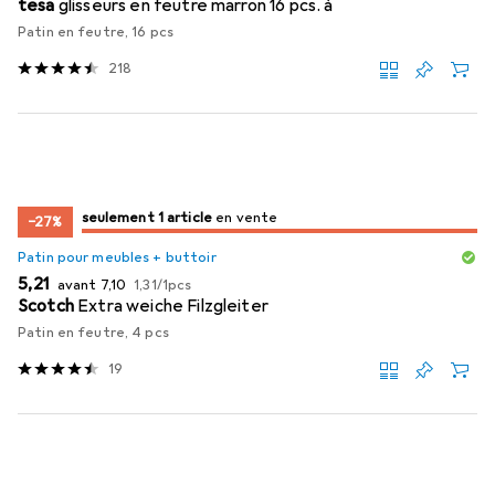
tesa
glisseurs en feutre marron 16 pcs. à
Patin en feutre, 16 pcs
218
juste 1 pièce
seulement 1 article
en vente
en vente
−27%
Patin pour meubles + buttoir
EUR
EUR
EUR
5,21
avant
7,10
1,31
/
1pcs
Scotch
Extra weiche Filzgleiter
Patin en feutre, 4 pcs
19