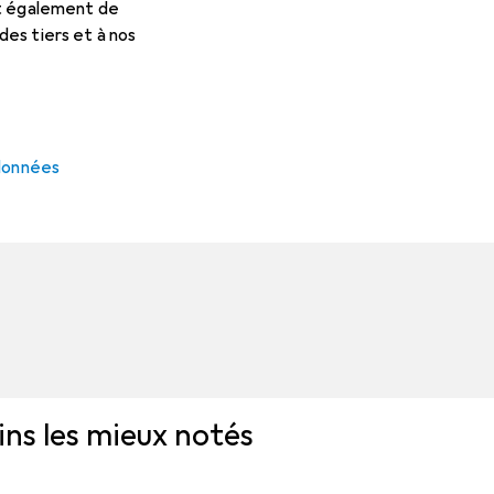
et également de
es tiers et à nos
 données
ins les mieux notés