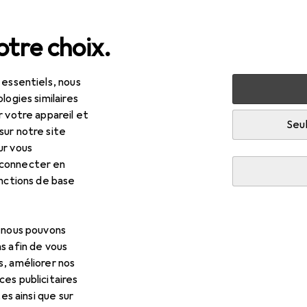
tre choix.
 essentiels, nous
au + papeterie
Loisirs créatifs
Peinture
logies similaires
r votre appareil et
Seul
sur notre site
ur vous
 connecter en
onctions de base
, nous pouvons
s afin de vous
s, améliorer nos
es publicitaires
tes ainsi que sur