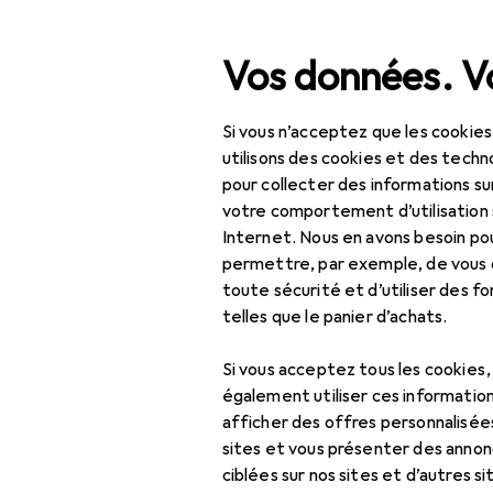
Recherche
Vos données. Vo
Si vous n’acceptez que les cookies
Navigation par catégorie
Tout l'assortiment
Bure
Tout l'assortiment
utilisons des cookies et des techno
pour collecter des informations su
Peinture
Bureau + papeterie
votre comportement d’utilisation 
Internet. Nous en avons besoin po
Loisirs créatifs
permettre, par exemple, de vous
toute sécurité et d’utiliser des f
Peinture
Découvrir
Forum
telles que le panier d’achats.
Châssis
Best-seller
Si vous acceptez tous les cookies
Chevalet
également utiliser ces information
afficher des offres personnalisée
Écriture + dessin
sites et vous présenter des annonc
Peinture :
ciblées sur nos sites et d’autres si