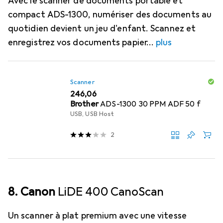
Avec le scanner de documents portable et
compact ADS-1300, numériser des documents au
quotidien devient un jeu d'enfant. Scannez et
enregistrez vos documents papier
plus
Scanner
EUR
246,06
Brother
ADS-1300 30 PPM ADF 50 f
USB, USB Host
2
8. Canon
LiDE 400 CanoScan
Un scanner à plat premium avec une vitesse