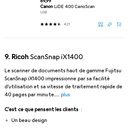
EUR
89,99
Canon
LiDE 400 CanoScan
USB
421
9. Ricoh
ScanSnap iX1400
Le scanner de documents haut de gamme Fujitsu
ScanSnap iX1400 impressionne par sa facilité
d'utilisation et sa vitesse de traitement rapide de
40 pages par minute.
plus
C'est ce que pensent les clients
i
Pro
Contre
Un beau design