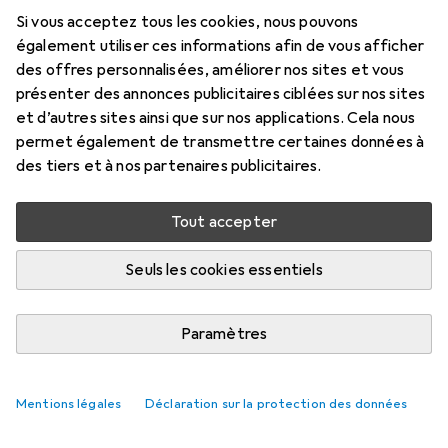
Le Brother ADS-1800W est un scanner de
Si vous acceptez tous les cookies, nous pouvons
documents compact avec un écran tactile
également utiliser ces informations afin de vous afficher
des offres personnalisées, améliorer nos sites et vous
couleur, conçu pour le bureau à domicile ou au
présenter des annonces publicitaires ciblées sur nos sites
bureau, qui vous permet de gérer et
plus
et d’autres sites ainsi que sur nos applications. Cela nous
permet également de transmettre certaines données à
C'est ce que pensent les clients
i
des tiers et à nos partenaires publicitaires.
Pro
Contre
Compact, connexion polyvalente,
Tout accepter
très bien adapté à une utilisation mobile
Avec 20 feuilles max. dans le bac
Seuls les cookies essentiels
d'alimentation, optimal pour une utilisation
mobile.
Paramètres
pas d'adaptateur secteur fourni
Pas de prise secteur ou USB C pour
Mentions légales
Déclaration sur la protection des données
l'alimentation