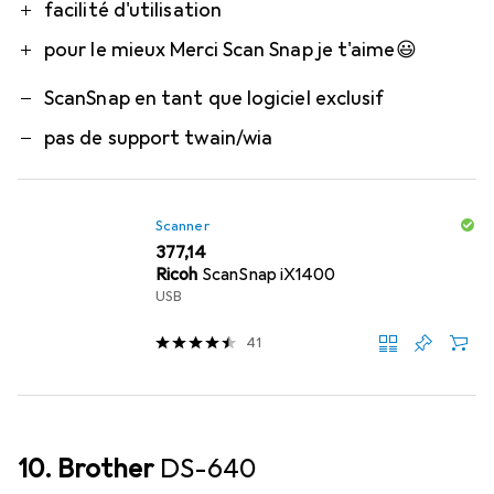
facilité d'utilisation
pour le mieux Merci Scan Snap je t'aime😃
ScanSnap en tant que logiciel exclusif
pas de support twain/wia
Scanner
EUR
377,14
Ricoh
ScanSnap iX1400
USB
41
10. Brother
DS-640