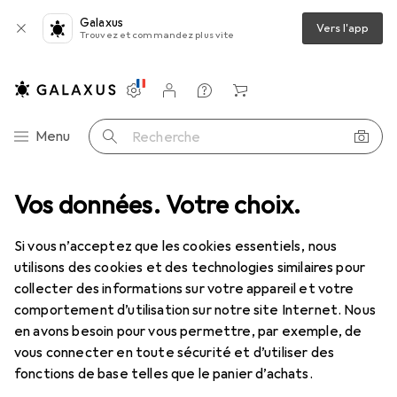
Galaxus
Vers l'app
Trouvez et commandez plus vite
Paramètres
Compte client
Listes de comparaison
Listes d'envies
Panier
Navigation par catégorie
Menu
Recherche
Scanners les plus vendus
Vos données. Votre choix.
Si vous n’acceptez que les cookies essentiels, nous
Cette page reste toujours à jour et se met
i
utilisons des cookies et des technologies similaires pour
automatiquement à jour.
collecter des informations sur votre appareil et votre
comportement d’utilisation sur notre site Internet. Nous
en avons besoin pour vous permettre, par exemple, de
1. Brother
ADS-1800W30 ppm ADF
vous connecter en toute sécurité et d’utiliser des
20 f
fonctions de base telles que le panier d’achats.