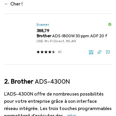
Cher !
Scanner
EUR
388,79
Brother
ADS-1800W30 ppm ADF 20 f
USB, Wi-Fi Direct, WLAN
41
2. Brother
ADS-4300N
L'ADS-4300N offre de nombreuses possibilités
pour votre entreprise grâce à son interface
réseau intégrée. Les trois touches programmables
permettent d'exécuter des
plus