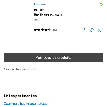
Scanner
EUR
110,48
Brother
DS-640
USB
86
Voir tous les produits
i
Ordre des produits
Listes pertinentes
Scanners les mieux notés