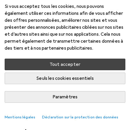
commande USB
Si vous acceptez tous les cookies, nous pouvons
également utiliser ces informations afin de vous afficher
La conception ergonomique de la série de
des offres personnalisées, améliorer nos sites et vous
pédaliers Philips établit de nouveaux standards en
présenter des annonces publicitaires ciblées sur nos sites
termes de facilité d'utilisation dans les
et d’autres sites ainsi que sur nos applications. Cela nous
environnements de dictée professionnelles.
plus
permet également de transmettre certaines données à
des tiers et à nos partenaires publicitaires.
Dictaphone : accessoires
Tout accepter
EUR
175,94
Philips
ACC2310 Pédale de commande
Seuls les cookies essentiels
USB
4
Paramètres
Mentions légales
Déclaration sur la protection des données
2. Philips
Lfh0334