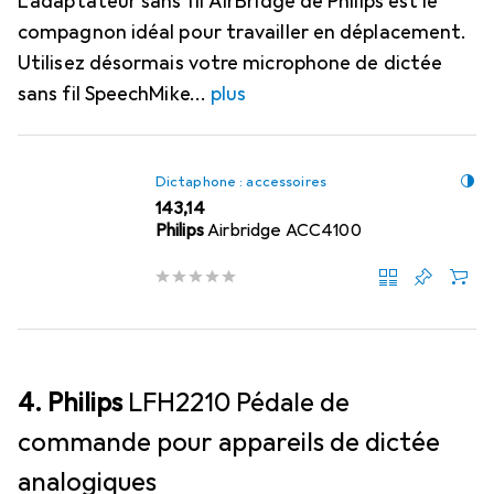
L'adaptateur sans fil AirBridge de Philips est le
compagnon idéal pour travailler en déplacement.
Utilisez désormais votre microphone de dictée
sans fil SpeechMike
plus
Dictaphone : accessoires
EUR
143,14
Philips
Airbridge ACC4100
4. Philips
LFH2210 Pédale de
commande pour appareils de dictée
analogiques