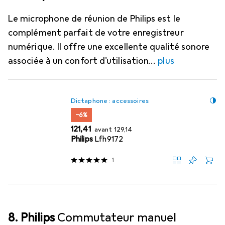
Le microphone de réunion de Philips est le
complément parfait de votre enregistreur
numérique. Il offre une excellente qualité sonore
associée à un confort d'utilisation
plus
Dictaphone : accessoires
−6%
EUR
EUR
121,41
avant
129,14
Philips
Lfh9172
1
8. Philips
Commutateur manuel