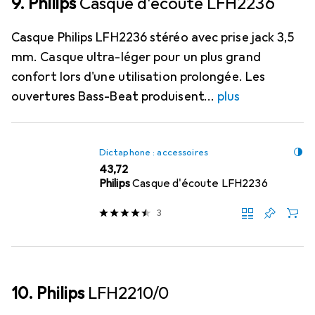
9. Philips
Casque d'écoute LFH2236
Casque Philips LFH2236 stéréo avec prise jack 3,5
mm. Casque ultra-léger pour un plus grand
confort lors d'une utilisation prolongée. Les
ouvertures Bass-Beat produisent
plus
Dictaphone : accessoires
EUR
43,72
Philips
Casque d'écoute LFH2236
3
10. Philips
LFH2210/0