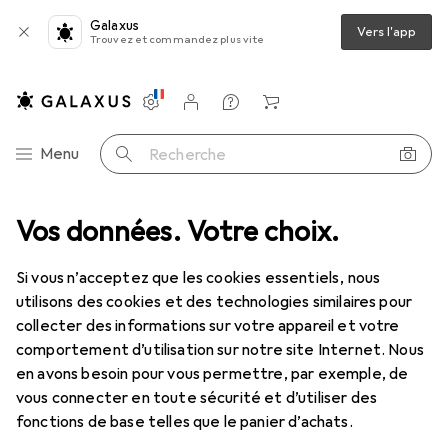
Galaxus
Vers l'app
Trouvez et commandez plus vite
Paramètres
Compte client
Listes de comparaison
Listes d'envies
Panier
Navigation par catégorie
Menu
Recherche
Meilleures ventes Dictaphone:
Vos données. Votre choix.
accessoires de Philips
Si vous n’acceptez que les cookies essentiels, nous
utilisons des cookies et des technologies similaires pour
Cette page reste toujours à jour et se met
collecter des informations sur votre appareil et votre
i
automatiquement à jour.
comportement d’utilisation sur notre site Internet. Nous
en avons besoin pour vous permettre, par exemple, de
vous connecter en toute sécurité et d’utiliser des
1. Philips
ACC2310 Pédale de
fonctions de base telles que le panier d’achats.