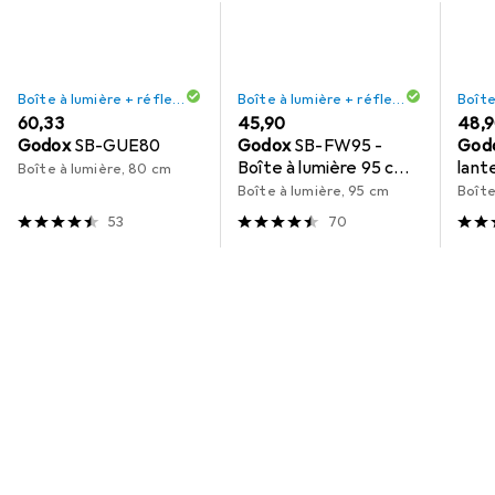
Boîte à lumière + réflecteur
Boîte à lumière + réflecteur
EUR
60,33
EUR
45,90
EUR
48,
Godox
SB-GUE80
Godox
SB-FW95 -
God
Boîte à lumière 95 cm
lant
Boîte à lumière, 80 cm
avec grille 95 cm
Boîte à lumière, 95 cm
Boîte
53
70