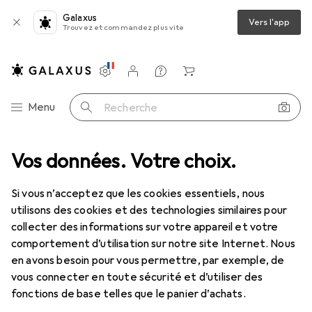
Galaxus
Vers l'app
Trouvez et commandez plus vite
Paramètres
Compte client
Listes de comparaison
Listes d'envies
Panier
Navigation par catégorie
Menu
Recherche
vidéo
Vos données. Votre choix.
Studios photo : accessoires
Boîte à lumière + réflecteur
Déstockage Boîte à lumière +
Si vous n’acceptez que les cookies essentiels, nous
réflecteur
utilisons des cookies et des technologies similaires pour
collecter des informations sur votre appareil et votre
comportement d’utilisation sur notre site Internet. Nous
en avons besoin pour vous permettre, par exemple, de
vous connecter en toute sécurité et d’utiliser des
fonctions de base telles que le panier d’achats.