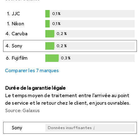
1.
JJC
0,1
%
0,1
%
1.
Nikon
0,1
%
0,1
%
4.
Caruba
0,2
%
0,2
%
4.
Sony
0,2
%
0,2
%
6.
Fujifilm
0,3
%
0,3
%
Comparer les 7 marques
Durée de la garantie légale
Le temps moyen de traitement entre l'arrivée au point
de service et le retour chez le client, en jours ouvrables.
Source: Galaxus
i
Sony
Données insuffisantes
i
i
i
i
Données insuffisantes
Données insuffisantes
Données insuffisantes
Données insuffisantes