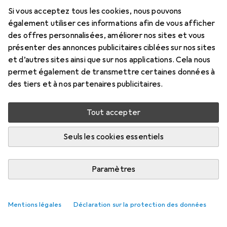
Si vous acceptez tous les cookies, nous pouvons
Prix en EUR TVA incl.
également utiliser ces informations afin de vous afficher
des offres personnalisées, améliorer nos sites et vous
Marque
Évaluations
présenter des annonces publicitaires ciblées sur nos sites
Plus de produits RS PRO
et d’autres sites ainsi que sur nos applications. Cela nous
permet également de transmettre certaines données à
des tiers et à nos partenaires publicitaires.
Livré entre mar, 18/8 et jeu, 20/8
Plus de 10 pièces en stock chez le fournisseur
Tout accepter
M'informer si le produit est disponible plus tôt
Seuls les cookies essentiels
Ajouter au panier
Paramètres
Comparer
Ajouter à la liste
Mentions légales
Déclaration sur la protection des données
livraison gratuite