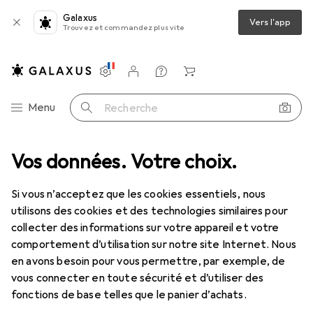
Galaxus
Vers l'app
Trouvez et commandez plus vite
Paramètres
Compte client
Listes de comparaison
Listes d'envies
Panier
Navigation par catégorie
Menu
Recherche
u
Vos données. Votre choix.
Câble réseau
RS PRO Câble ST-ST Duplex 62,5/125 um 100 m
Si vous n’acceptez que les cookies essentiels, nous
utilisons des cookies et des technologies similaires pour
1 Image
collecter des informations sur votre appareil et votre
EUR
379,–
comportement d’utilisation sur notre site Internet. Nous
EUR
3,79
/
1m
RS PRO
Câble ST-ST Duplex 62,5/125
en avons besoin pour vous permettre, par exemple, de
vous connecter en toute sécurité et d’utiliser des
um 100 m
fonctions de base telles que le panier d’achats.
100 m