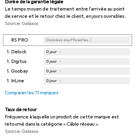
Durée de la garantie légale
Le temps moyen de traitement entre l'arrivée au point
de service et le retour chez le client, en jours ouvrables.
Source: Galaxus
i
RS PRO
Données insuffisantes
1.
Delock
i
0
jour
1.
Digitus
i
0
jour
1.
Goobay
i
0
jour
1.
InLine
i
0
jour
Comparer les 71 marques
Taux de retour
Fréquence à laquelle un produit de cette marque est
retourné dans la catégorie « Câble réseau ».
Source: Galaxus