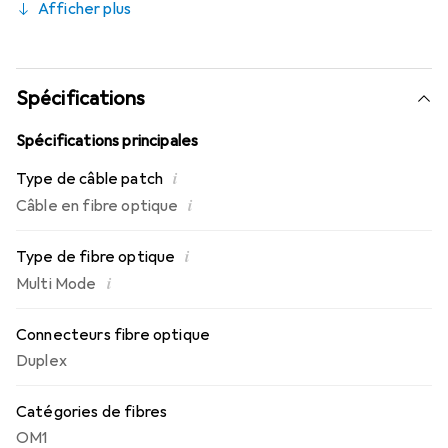
Afficher plus
Couleur de la gaine = Orange
Type de connexion A = ST
Spécifications
Spécifications principales
i
Type de câble patch
i
Câble en fibre optique
i
Type de fibre optique
i
Multi Mode
Connecteurs fibre optique
Duplex
Catégories de fibres
OM1