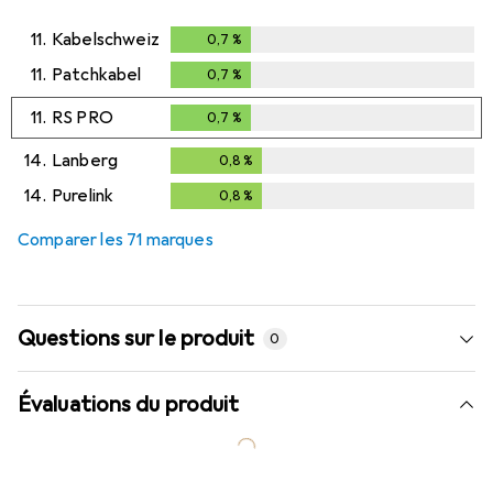
11.
Kabelschweiz
0,7
%
0,7
%
11.
Patchkabel
0,7
%
0,7
%
11.
RS PRO
0,7
%
0,7
%
14.
Lanberg
0,8
%
0,8
%
14.
Purelink
0,8
%
0,8
%
Comparer les 71 marques
Questions sur le produit
0
Évaluations du produit