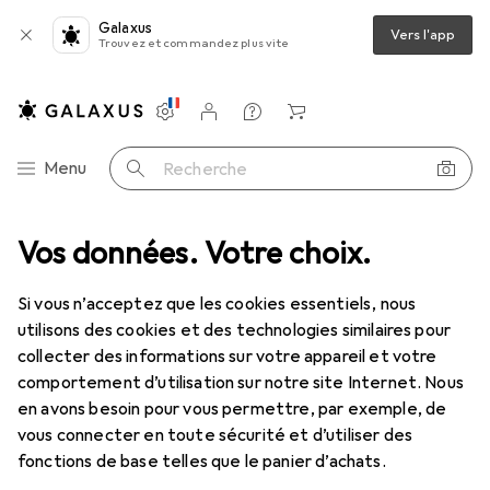
Galaxus
Vers l'app
Trouvez et commandez plus vite
Paramètres
Compte client
Listes de comparaison
Listes d'envies
Panier
Navigation par catégorie
Menu
Recherche
seau
Vos données. Votre choix.
Câble réseau
Delock Câble de console USB-C à RJ-45, 2m
Si vous n’acceptez que les cookies essentiels, nous
utilisons des cookies et des technologies similaires pour
4 images
collecter des informations sur votre appareil et votre
comportement d’utilisation sur notre site Internet. Nous
EUR
56,45
EUR
28,23
/
1m
en avons besoin pour vous permettre, par exemple, de
Delock
Câble de console USB-C à RJ-
vous connecter en toute sécurité et d’utiliser des
45, 2m
fonctions de base telles que le panier d’achats.