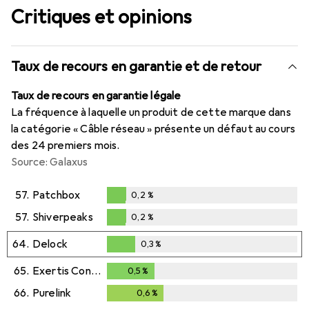
Critiques et opinions
Taux de recours en garantie et de retour
Taux de recours en garantie légale
La fréquence à laquelle un produit de cette marque dans
la catégorie « Câble réseau » présente un défaut au cours
des 24 premiers mois.
Source: Galaxus
57.
Patchbox
0,2
%
0,2
%
57.
Shiverpeaks
0,2
%
0,2
%
64.
Delock
0,3
%
0,3
%
65.
Exertis Connect
0,5
%
0,5
%
66.
Purelink
0,6
%
0,6
%