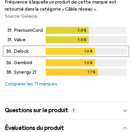
Fréquence à laquelle un produit de cette marque est
retourné dans la catégorie « Câble réseau ».
Source: Galaxus
31.
PremiumCord
1,4
%
1,4
%
31.
Value
1,4
%
1,4
%
36.
Delock
1,6
%
1,6
%
36.
Gembird
1,6
%
1,6
%
38.
Synergy 21
1,7
%
1,7
%
Comparer les 71 marques
Questions sur le produit
1
Évaluations du produit