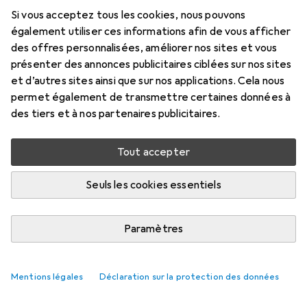
2 m
Si vous acceptez tous les cookies, nous pouvons
Prix en EUR TVA incl.
également utiliser ces informations afin de vous afficher
des offres personnalisées, améliorer nos sites et vous
Marque
Évaluations
présenter des annonces publicitaires ciblées sur nos sites
Plus de produits Delock
10
et d’autres sites ainsi que sur nos applications. Cela nous
permet également de transmettre certaines données à
des tiers et à nos partenaires publicitaires.
Livré entre mar, 18/8 et jeu, 20/8
7 pièces en stock chez le fournisseur
Tout accepter
M'informer si le produit est disponible plus tôt
Seuls les cookies essentiels
Ajouter au panier
Paramètres
Comparer
Ajouter à la liste
Mentions légales
Déclaration sur la protection des données
livraison gratuite