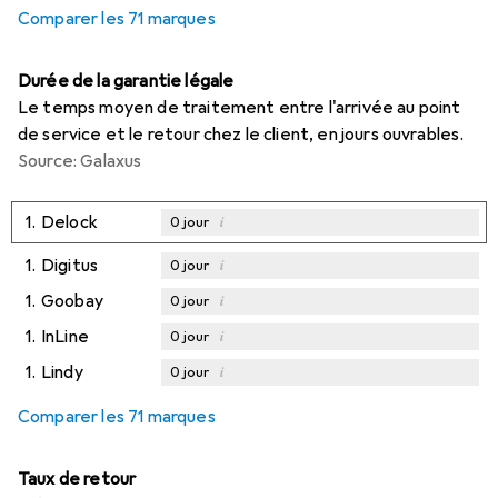
Comparer les 71 marques
Durée de la garantie légale
Le temps moyen de traitement entre l'arrivée au point
de service et le retour chez le client, en jours ouvrables.
Source: Galaxus
1.
Delock
i
0
jour
1.
Digitus
i
0
jour
1.
Goobay
i
0
jour
1.
InLine
i
0
jour
1.
Lindy
i
0
jour
Comparer les 71 marques
Taux de retour