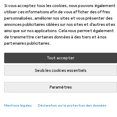
Si vous acceptez tous les cookies, nous pouvons également
UVC-G3-FLEX
utiliser ces informations afin de vous afficher des offres
personnalisées, améliorer nos sites et vous présenter des
Ici, vous trouverez des accessoires compatibles avec le
annonces publicitaires ciblées sur nos sites et d’autres sites
produit Ubiquiti Support de plafond pour réseaux UVC-
ainsi que sur nos applications. Cela nous permet également
G3-FLEX de la catégorie Caméra réseau.
de transmettre certaines données à des tiers et à nos
Pertinence
partenaires publicitaires.
Liste des produits
Tout accepter
Seuls les cookies essentiels
Caméra réseau
EUR
166,55
Ubiquiti
G5 Flex
Paramètres
2688 x 1512 Pixels
43
Mentions légales
Déclaration sur la protection des données