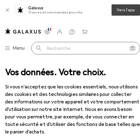
Galaxus
Vers l'app
Trouvez et commandez plus vite
Paramètres
Compte client
Listes de comparaison
Listes d'envies
Panier
Navigation par catégorie
Menu
Recherche
iquiti Support de plafond pour réseaux UVC-G3-FLEX
Vos données. Votre choix.
Accessoires
EUR
57,05
Si vous n’acceptez que les cookies essentiels, nous utilisons
Ubiquiti
Support de plafond pour
des cookies et des technologies similaires pour collecter
réseaux UVC-G3-FLEX
des informations sur votre appareil et votre comportement
Kit de montage
d’utilisation sur notre site Internet. Nous en avons besoin
pour vous permettre, par exemple, de vous connecter en
toute sécurité et d’utiliser des fonctions de base telles que
Accessoires pour Ubiquiti
le panier d’achats.
Support de plafond pour réseaux