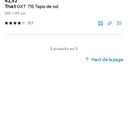
EUR
42,52
Trust
GXT 715 Tapis de sol
120 x 99 cm
157
3 produits sur 3
Haut de la page