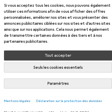
Si vous acceptez tous les cookies, nous pouvons également
utiliser ces informations afin de vous afficher des offres
personnalisées, améliorer nos sites et vous présenter des
Accessoires pour Nitro Concepts
annonces publicitaires ciblées sur nos sites et d’autres sites
ainsi que sur nos applications. Cela nous permet également
E250 Chaise de jeu
de transmettre certaines données à des tiers et à nos
partenaires publicitaires.
Ici, vous trouverez des accessoires compatibles avec le
produit Nitro Concepts E250 Chaise de jeu des
catégories Rig pour simulateur, Meuble gaming :
Tout accepter
accessoires et Tapis de protection.
Seuls les cookies essentiels
Pertinence
Liste des produits
Paramètres
Mentions légales
Déclaration sur la protection des données
Rig pour simulateur
EUR
118,47