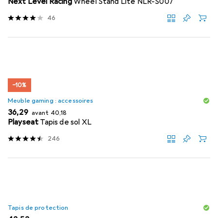
Next Level Racing
Wheel Stand Lite NLR-S007
46
−10%
Meuble gaming : accessoires
EUR
EUR
36,29
avant
40,18
Playseat
Tapis de sol XL
246
Tapis de protection