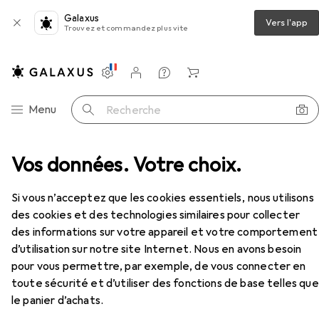
Galaxus
Vers l'app
Trouvez et commandez plus vite
Paramètres
Compte client
Listes de comparaison
Listes d'envies
Panier
Navigation par catégorie
Menu
Recherche
Chaise gaming
Vos données. Votre choix.
Nitro Concepts E250 Chaise de jeu
Accessoires
Si vous n’acceptez que les cookies essentiels, nous utilisons
des cookies et des technologies similaires pour collecter
des informations sur votre appareil et votre comportement
EUR
319,–
d’utilisation sur notre site Internet. Nous en avons besoin
Nitro Concepts
E250 Chaise de jeu
pour vous permettre, par exemple, de vous connecter en
toute sécurité et d’utiliser des fonctions de base telles que
le panier d’achats.