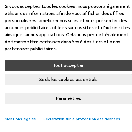
Si vous acceptez tous les cookies, nous pouvons également
Accessoires pour Nacon Gaming
utiliser ces informations afin de vous afficher des offres
RIG 400HS Casque de jeu stéréo
personnalisées, améliorer nos sites et vous présenter des
annonces publicitaires ciblées sur nos sites et d’autres sites
Ici, vous trouverez des accessoires compatibles avec le
ainsi que sur nos applications. Cela nous permet également
produit Nacon Gaming RIG 400HS Casque de jeu stéréo
de transmettre certaines données à des tiers et à nos
de la catégorie Tapis de souris.
partenaires publicitaires.
Pertinence
Tout accepter
Liste des produits
Seuls les cookies essentiels
Tapis de souris
Paramètres
EUR
15,84
SteelSeries
QcK
M
Mentions légales
Déclaration sur la protection des données
1609