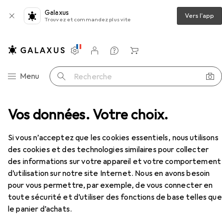
Galaxus
Vers l'app
Trouvez et commandez plus vite
Paramètres
Compte client
Listes de comparaison
Listes d'envies
Panier
Navigation par catégorie
Menu
Recherche
g
Vos données. Votre choix.
Nacon Gaming RIG 400HS Casque de jeu stéréo
Accessoires
Si vous n’acceptez que les cookies essentiels, nous utilisons
EUR
55,16
des cookies et des technologies similaires pour collecter
Nacon Gaming
RIG 400HS Casque de
des informations sur votre appareil et votre comportement
jeu stéréo
d’utilisation sur notre site Internet. Nous en avons besoin
Filaire
pour vous permettre, par exemple, de vous connecter en
toute sécurité et d’utiliser des fonctions de base telles que
le panier d’achats.