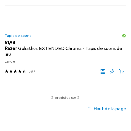
Tapis de souris
EUR
51,98
Razer
Goliathus EXTENDED Chroma - Tapis de souris de
jeu
Large
587
2 produits sur 2
Haut de la page