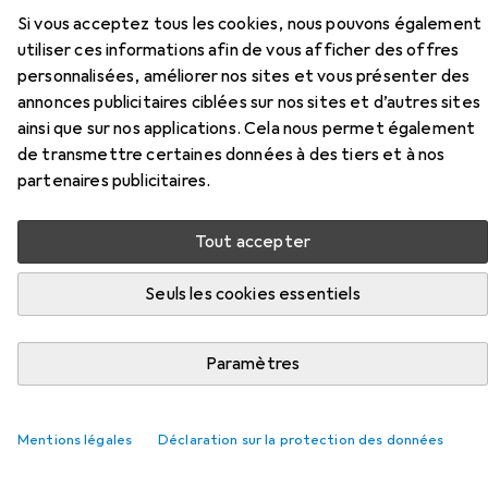
f/1.7 Monture Sony E
Si vous acceptez tous les cookies, nous pouvons également
utiliser ces informations afin de vous afficher des offres
Ici, vous trouverez des accessoires compatibles avec le
personnalisées, améliorer nos sites et vous présenter des
produit Meike 35mm f/1.7 Monture Sony E des catégories
annonces publicitaires ciblées sur nos sites et d’autres sites
Filtre photo : accessoires et Adaptateur d'objectif.
ainsi que sur nos applications. Cela nous permet également
de transmettre certaines données à des tiers et à nos
Pertinence
partenaires publicitaires.
Liste des produits
Tout accepter
Seuls les cookies essentiels
juste 1 pièce
seulement 1
seulement 1 article
/ 1
−7%
Filtre photo : accessoires
EUR
EUR
36,69
Paramètres
avant
39,52
Carry Speed
MagFilter Adapter Ring 49mm
Adaptateurs de filtre, 49 mm
Mentions légales
Déclaration sur la protection des données
1