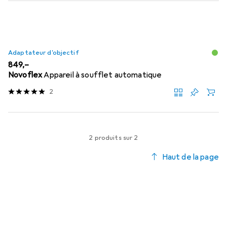
Adaptateur d'objectif
EUR
849,–
Novoflex
Appareil à soufflet automatique
2
2 produits sur 2
Haut de la page