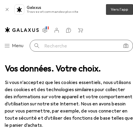
Galaxus
Vers l'app
Trouvez et commandez plus vite
Paramètres
Compte client
Listes de comparaison
Listes d'envies
Panier
Navigation par catégorie
Menu
Recherche
res
Vos données. Votre choix.
Objectif
Meike 35mm f/1.7 Monture Sony E
Accessoires
Si vous n’acceptez que les cookies essentiels, nous utilisons
EUR
110,81
des cookies et des technologies similaires pour collecter
Meike
35mm f/1.7 Monture Sony E
des informations sur votre appareil et votre comportement
Sony E, APS-C / DX
d’utilisation sur notre site Internet. Nous en avons besoin
pour vous permettre, par exemple, de vous connecter en
toute sécurité et d’utiliser des fonctions de base telles que
le panier d’achats.
Accessoires pour Meike 35mm