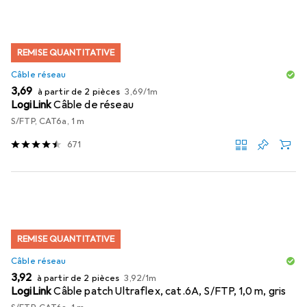
REMISE QUANTITATIVE
Câble réseau
EUR
EUR
3,69
à partir de 2 pièces
3,69
/
1m
LogiLink
Câble de réseau
S/FTP, CAT6a, 1 m
671
REMISE QUANTITATIVE
Câble réseau
EUR
EUR
3,92
à partir de 2 pièces
3,92
/
1m
LogiLink
Câble patch Ultraflex, cat.6A, S/FTP, 1,0 m, gris