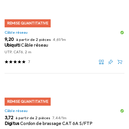
REMISE QUANTITATIVE
Câble réseau
EUR
EUR
9,20
à partir de 2 pièces
4,61
/
1m
Ubiquiti
Câble réseau
UTP, CAT6, 2 m
7
REMISE QUANTITATIVE
Câble réseau
EUR
EUR
3,72
à partir de 2 pièces
7,44
/
1m
Digitus
Cordon de brassage CAT 6A S/FTP