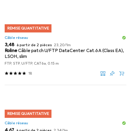
REMISE QUANTITATIVE
Câble réseau
EUR
EUR
3,48
à partir de 2 pièces
23,20
/
1m
Roline
Câble patch U/FTP DataCenter Cat.6A (Class EA),
LSOH, slim
FTP, STP, U/FTP, CAT6a, 0.15 m
18
REMISE QUANTITATIVE
Câble réseau
EUR
EUR
4,67
à partir de 2 pièces
2,34
/
1m