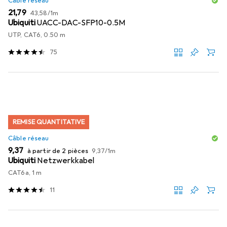
Câble réseau
EUR
EUR
21,79
43,58
/
1m
Ubiquiti
UACC-DAC-SFP10-0.5M
UTP, CAT6, 0.50 m
75
REMISE QUANTITATIVE
Câble réseau
EUR
EUR
9,37
à partir de 2 pièces
9,37
/
1m
Ubiquiti
Netzwerkkabel
CAT6a, 1 m
11