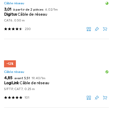
Câble réseau
EUR
EUR
3,01
à partir de 2 pièces
6,02
/
1m
Digitus
Câble de réseau
CAT6, 0.50 m
230
−12%
Câble réseau
EUR
EUR
EUR
4,85
avant
5,51
19,40
/
1m
LogiLink
Câble de réseau
S/FTP, CAT7, 0.25 m
101