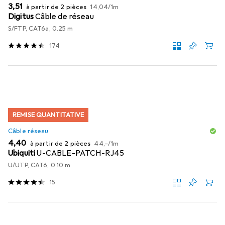
EUR
EUR
3,51
à partir de 2 pièces
14,04
/
1m
Digitus
Câble de réseau
S/FTP, CAT6a, 0.25 m
174
REMISE QUANTITATIVE
Câble réseau
EUR
EUR
4,40
à partir de 2 pièces
44,–
/
1m
Ubiquiti
U-CABLE-PATCH-RJ45
U/UTP, CAT6, 0.10 m
15