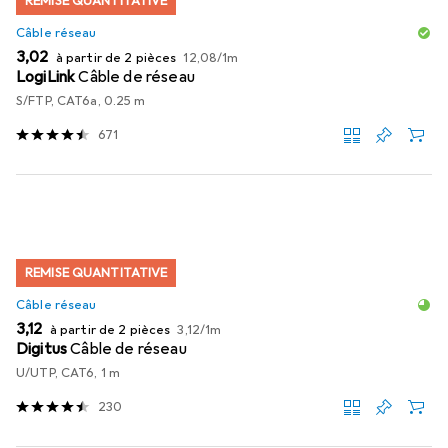
REMISE QUANTITATIVE
Câble réseau
EUR
EUR
3,02
à partir de 2 pièces
12,08
/
1m
LogiLink
Câble de réseau
S/FTP, CAT6a, 0.25 m
671
REMISE QUANTITATIVE
Câble réseau
EUR
EUR
3,12
à partir de 2 pièces
3,12
/
1m
Digitus
Câble de réseau
U/UTP, CAT6, 1 m
230