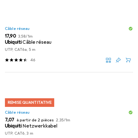
Câble réseau
EUR
EUR
17,90
3,58
/
1m
Ubiquiti
Câble réseau
UTP, CAT6a, 5 m
46
REMISE QUANTITATIVE
Câble réseau
EUR
EUR
7,07
à partir de 2 pièces
2,35
/
1m
Ubiquiti
Netzwerkkabel
UTP, CAT6, 3 m