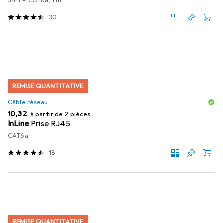
S/FTP, CAT6a, 1 m
30
REMISE QUANTITATIVE
Câble réseau
EUR
10,32
à partir de 2 pièces
InLine
Prise RJ45
CAT6a
18
REMISE QUANTITATIVE