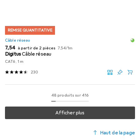
REMISE QUANTITATIVE
Câble réseau
EUR
EUR
7,54
à partir de 2 pièces
7,54
/
1m
Digitus
Câble réseau
CAT6, 1 m
230
48 produits sur 416
Afficher plus
Haut de la page