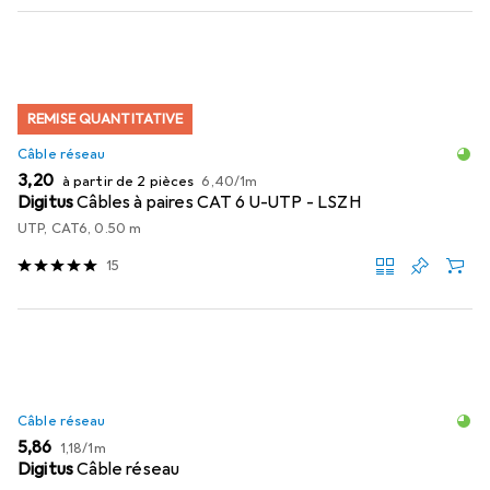
REMISE QUANTITATIVE
Câble réseau
EUR
EUR
3,20
à partir de 2 pièces
6,40
/
1m
Digitus
Câbles à paires CAT 6 U-UTP - LSZH
UTP, CAT6, 0.50 m
15
Câble réseau
EUR
EUR
5,86
1,18
/
1m
Digitus
Câble réseau