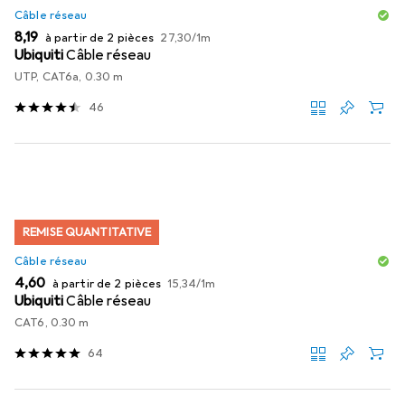
Câble réseau
EUR
EUR
8,19
à partir de 2 pièces
27,30
/
1m
Ubiquiti
Câble réseau
UTP, CAT6a, 0.30 m
46
REMISE QUANTITATIVE
Câble réseau
EUR
EUR
4,60
à partir de 2 pièces
15,34
/
1m
Ubiquiti
Câble réseau
CAT6, 0.30 m
64