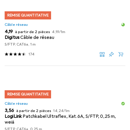
REMISE QUANTITATIVE
Câble réseau
EUR
EUR
4,19
à partir de 2 pièces
4,19
/
1m
Digitus
Câble de réseau
S/FTP, CAT6a, 1 m
174
REMISE QUANTITATIVE
Câble réseau
EUR
EUR
3,56
à partir de 2 pièces
14,24
/
1m
LogiLink
Patchkabel Ultraflex, Kat.6A, S/FTP, 0,25 m,
weiá
S/FTP, CAT6a, 0.25 m