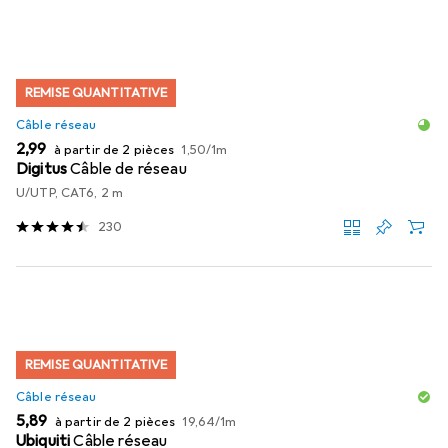
REMISE QUANTITATIVE
Câble réseau
EUR
EUR
2,99
à partir de 2 pièces
1,50
/
1m
Digitus
Câble de réseau
U/UTP, CAT6, 2 m
230
REMISE QUANTITATIVE
Câble réseau
EUR
EUR
5,89
à partir de 2 pièces
19,64
/
1m
Ubiquiti
Câble réseau