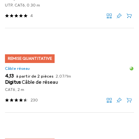
UTP, CAT6, 0.30 m
4
REMISE QUANTITATIVE
Câble réseau
EUR
EUR
4,13
à partir de 2 pièces
2,07
/
1m
Digitus
Câble de réseau
CAT6, 2 m
230