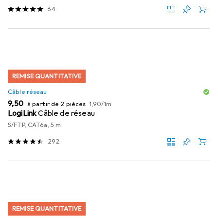
64
REMISE QUANTITATIVE
Câble réseau
EUR
EUR
9,50
à partir de 2 pièces
1,90
/
1m
LogiLink
Câble de réseau
S/FTP, CAT6a, 5 m
292
REMISE QUANTITATIVE