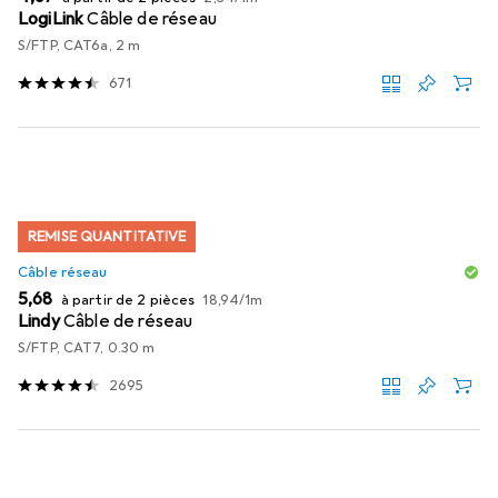
LogiLink
Câble de réseau
S/FTP, CAT6a, 2 m
671
REMISE QUANTITATIVE
Câble réseau
EUR
EUR
5,68
à partir de 2 pièces
18,94
/
1m
Lindy
Câble de réseau
S/FTP, CAT7, 0.30 m
2695