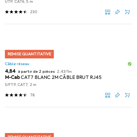
UTP, CAT6, 5 m
230
REMISE QUANTITATIVE
Câble réseau
EUR
EUR
4,84
à partir de 2 pièces
2,43
/
1m
M-Cab
CAT7 BLANC 2M CÂBLE BRUT RJ45
S/FTP, CAT7, 2 m
78