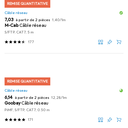
REMISE QUANTITATIVE
Câble réseau
EUR
EUR
7,03
à partir de 2 pièces
1,40
/
1m
M-Cab
Câble réseau
S/FTP, CAT7, 5 m
177
REMISE QUANTITATIVE
Câble réseau
EUR
EUR
6,14
à partir de 2 pièces
12,28
/
1m
Goobay
Câble réseau
PiMF, S/FTP, CAT7, 0.50 m
171