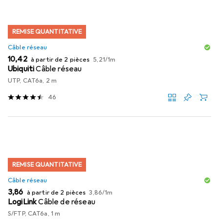
REMISE QUANTITATIVE
Câble réseau
EUR
EUR
10,42
à partir de 2 pièces
5,21
/
1m
Ubiquiti
Câble réseau
UTP, CAT6a, 2 m
46
REMISE QUANTITATIVE
Câble réseau
EUR
EUR
3,86
à partir de 2 pièces
3,86
/
1m
LogiLink
Câble de réseau
S/FTP, CAT6a, 1 m