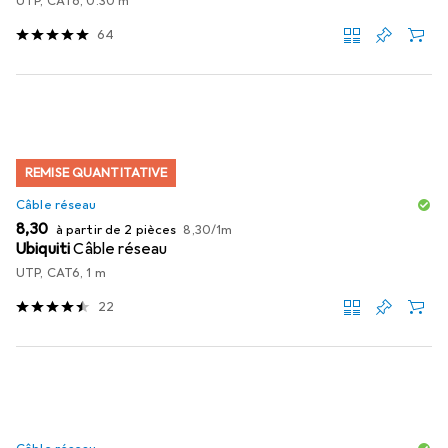
UTP, CAT6, 0.30 m
64
REMISE QUANTITATIVE
Câble réseau
EUR
EUR
8,30
à partir de 2 pièces
8,30
/
1m
Ubiquiti
Câble réseau
UTP, CAT6, 1 m
22