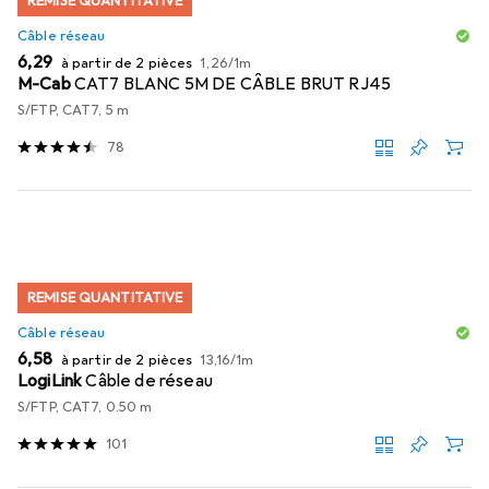
REMISE QUANTITATIVE
Câble réseau
EUR
EUR
6,29
à partir de 2 pièces
1,26
/
1m
M-Cab
CAT7 BLANC 5M DE CÂBLE BRUT RJ45
S/FTP, CAT7, 5 m
78
REMISE QUANTITATIVE
Câble réseau
EUR
EUR
6,58
à partir de 2 pièces
13,16
/
1m
LogiLink
Câble de réseau
S/FTP, CAT7, 0.50 m
101