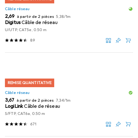
Câble réseau
EUR
EUR
2,69
à partir de 2 pièces
5,38
/
1m
Digitus
Câble de réseau
U/UTP, CAT5e, 0.50 m
89
REMISE QUANTITATIVE
Câble réseau
EUR
EUR
3,67
à partir de 2 pièces
7,34
/
1m
LogiLink
Câble de réseau
S/FTP, CAT6a, 0.50 m
671