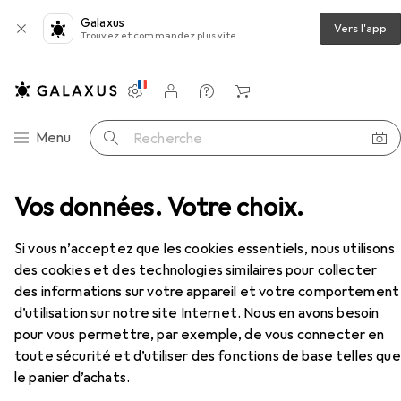
Galaxus
Vers l'app
Trouvez et commandez plus vite
Paramètres
Compte client
Listes de comparaison
Listes d'envies
Panier
Navigation par catégorie
Menu
Recherche
tateur réseau
Vos données. Votre choix.
Injecteur PoE
LogiLink POE005
Accessoires
Si vous n’acceptez que les cookies essentiels, nous utilisons
EUR
20,70
des cookies et des technologies similaires pour collecter
LogiLink
POE005
des informations sur votre appareil et votre comportement
802,3at (PoE+), 802.3af (PoE), 24 W
d’utilisation sur notre site Internet. Nous en avons besoin
pour vous permettre, par exemple, de vous connecter en
toute sécurité et d’utiliser des fonctions de base telles que
le panier d’achats.
Accessoires pour LogiLink