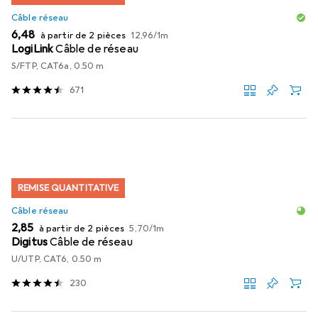
Câble réseau
EUR
EUR
6,48
à partir de 2 pièces
12,96
/
1m
LogiLink
Câble de réseau
S/FTP, CAT6a, 0.50 m
671
REMISE QUANTITATIVE
Câble réseau
EUR
EUR
2,85
à partir de 2 pièces
5,70
/
1m
Digitus
Câble de réseau
U/UTP, CAT6, 0.50 m
230