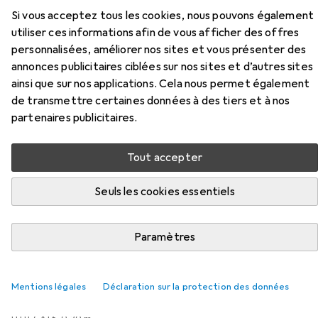
POE005
Si vous acceptez tous les cookies, nous pouvons également
utiliser ces informations afin de vous afficher des offres
personnalisées, améliorer nos sites et vous présenter des
Ici, vous trouverez des accessoires compatibles avec le
annonces publicitaires ciblées sur nos sites et d’autres sites
produit LogiLink POE005 de la catégorie Câble réseau.
ainsi que sur nos applications. Cela nous permet également
de transmettre certaines données à des tiers et à nos
partenaires publicitaires.
Populaire
LogiLink
Tout accepter
Pertinence
Liste des produits
Seuls les cookies essentiels
Paramètres
REMISE QUANTITATIVE
Câble réseau
EUR
EUR
7,31
Mentions légales
Déclaration sur la protection des données
à partir de 2 pièces
24,37
/
1m
Ubiquiti
Câble réseau