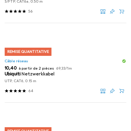
S/FTP, CAT6a, 0.50 m
56
REMISE QUANTITATIVE
Câble réseau
EUR
EUR
10,40
à partir de 2 pièces
69,33
/
1m
Ubiquiti
Netzwerkkabel
UTP, CAT6, 0.15 m
64