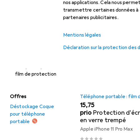
nos applications. Cela nous perm
Bandoulière pour
transmettre certaines données à d
Accessoires
smartphone
partenaires publicitaires.
Brassard pour
Ici, vous trouverez des ac
smartphone
Mentions légales
Trier par
:
Pertinence
Coque pour
Déclaration sur la protection des
téléphone portable
Liste des produits
Téléphone portable :
film de protection
Téléphone portable : film 
Offres
EUR
15,75
Déstockage Coque
prio
Protection d'éc
pour téléphone
en verre trempé
portable
Apple iPhone 11 Pro Max