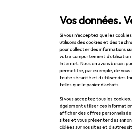
Recherche
Vos données. Vo
Si vous n’acceptez que les cookies
Navigation par catégorie
éléphones portables + tablettes
Téléphones portables : ac
Tout l'assortiment
utilisons des cookies et des techno
pour collecter des informations su
IT + multimédia
votre comportement d’utilisation 
Internet. Nous en avons besoin po
Téléphones
permettre, par exemple, de vous
portables +
toute sécurité et d’utiliser des f
EU
17
tablettes
telles que le panier d’achats.
Ap
Téléphones
App
Si vous acceptez tous les cookies
portables :
également utiliser ces information
accessoires
afficher des offres personnalisée
Protection du
sites et vous présenter des annonc
smartphone
ciblées sur nos sites et d’autres si