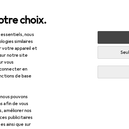
tre choix.
 essentiels, nous
cessoires
Protection du smartphone
Coque pour téléph
logies similaires
r votre appareil et
Seul
sur notre site
ur vous
 connecter en
onctions de base
EUR
R
,90
avant
26,90
ple
Coque en silicone
le iPhone 11 Pro Max
, nous pouvons
s afin de vous
s, améliorer nos
es publicitaires
tes ainsi que sur