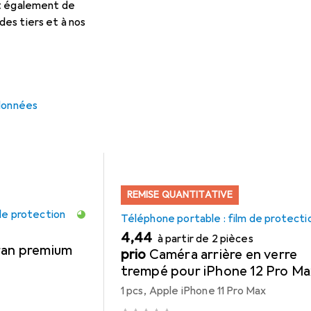
et également de
es tiers et à nos
 pour Apple Coque en silicon
cessoires compatibles avec le produit Apple Coque en silicone d
 données
REMISE QUANTITATIVE
de protection
Téléphone portable : film de protecti
EUR
4,44
à partir de 2 pièces
ran premium
prio
Caméra arrière en verre
trempé pour iPhone 12 Pro Ma
clair
1 pcs, Apple iPhone 11 Pro Max