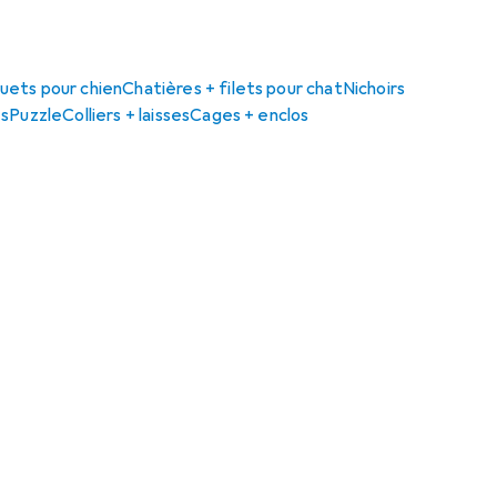
uets pour chien
Chatières + filets pour chat
Nichoirs
es
Puzzle
Colliers + laisses
Cages + enclos