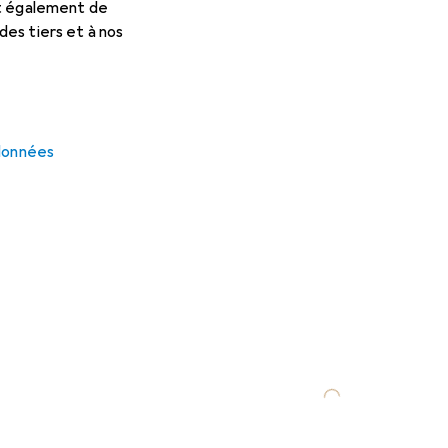
et également de
es tiers et à nos
 données