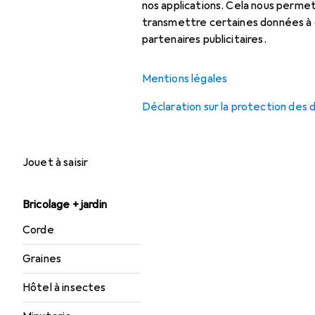
nos applications. Cela nous perm
Arbre à chat
transmettre certaines données à d
Bac à litière pour chat
partenaires publicitaires.
+ 20 catégories
Mentions légales
Déclaration sur la protection des
Bébé + parents
Hochet
Jouet à saisir
Bricolage + jardin
Corde
Graines
Hôtel à insectes