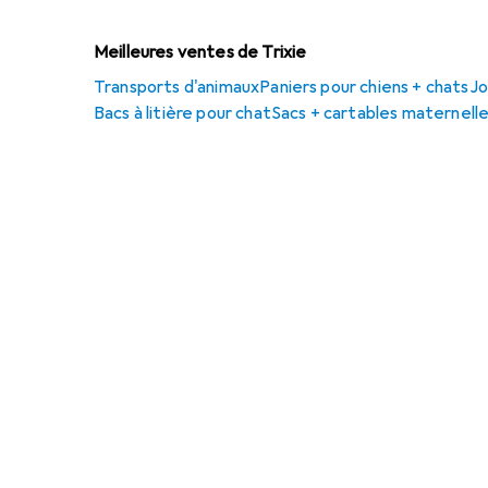
Meilleures ventes de Trixie
Transports d'animaux
Paniers pour chiens + chats
Jo
Bacs à litière pour chat
Sacs + cartables maternell