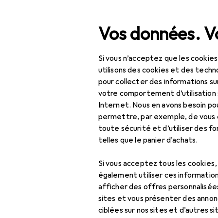
Recherche
Vos données. Vo
Si vous n’acceptez que les cookies
Trixie
Navigation par catégorie
Tout l'assortiment
utilisons des cookies et des techno
pour collecter des informations su
Fabricant
votre comportement d’utilisation 
Animaux domestiques
Internet. Nous en avons besoin po
En savoir plus sur Trixie
permettre, par exemple, de vous
Accessoires de litière
toute sécurité et d’utiliser des f
Agility
telles que le panier d’achats.
Aménagement pour
Si vous acceptez tous les cookies
terrarium
également utiliser ces information
afficher des offres personnalisée
Aménagement pour
sites et vous présenter des annonc
volière
ciblées sur nos sites et d’autres si