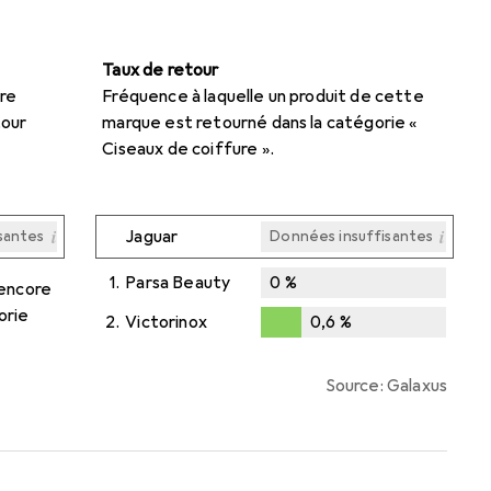
Taux de retour
re
Fréquence à laquelle un produit de cette
tour
marque est retourné dans la catégorie «
Ciseaux de coiffure ».
i
i
Jaguar
santes
Données insuffisantes
i
i
santes
santes
1.
Parsa Beauty
0
%
 encore
orie
2.
Victorinox
0,6
%
0,6
%
Source: Galaxus