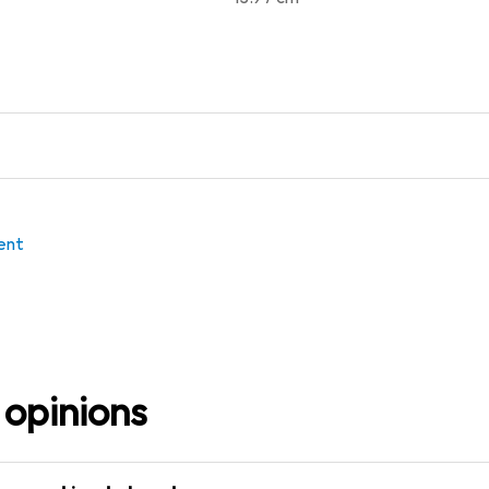
ent
 opinions