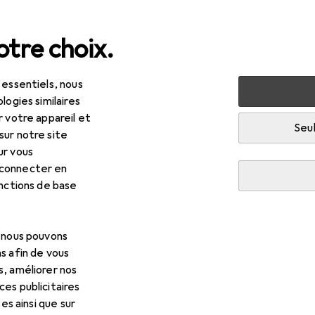
tre choix.
 essentiels, nous
santé
Soins des cheveux + coiffage
Outils de coiffure
logies similaires
r votre appareil et
Seul
sur notre site
ur vous
 connecter en
onctions de base
, nous pouvons
s afin de vous
s, améliorer nos
es publicitaires
tes ainsi que sur