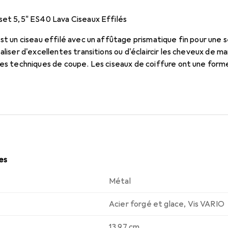
fset 5,5" ES40 Lava Ciseaux Effilés
est un ciseau effilé avec un affûtage prismatique fin pour une
aliser d'excellentes transitions ou d'éclaircir les cheveux de m
les techniques de coupe. Les ciseaux de coiffure ont une form
IO pour une grande fluidité d'utilisation. Le revêtement méta
allergie au nickel.
les
Métal
Acier forgé et glace
,
Vis VARIO
13.97 cm