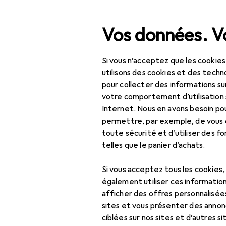
Recherche
Vos données. Vo
Si vous n’acceptez que les cookies
Navigation par catégorie
Tout l'assortiment
Beauté + 
Tout l'assortiment
utilisons des cookies et des techno
pour collecter des informations su
Beauté + santé
votre comportement d’utilisation 
Internet. Nous en avons besoin po
Soins des cheveux +
permettre, par exemple, de vous
coiffage
toute sécurité et d’utiliser des f
telles que le panier d’achats.
Outils de coiffure
Bigoudi
Si vous acceptez tous les cookies
également utiliser ces information
Brosse + peigne
afficher des offres personnalisée
sites et vous présenter des annonc
Brosse soufflante
ciblées sur nos sites et d’autres si