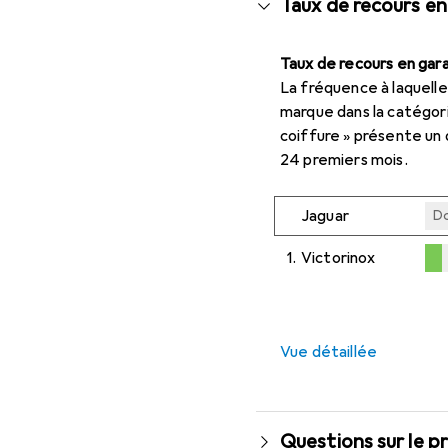
Taux de recours en
Taux de recours en gara
La fréquence à laquelle
marque dans la catégor
coiffure » présente un
24 premiers mois.
Jaguar
Do
1.
Victorinox
Do
0,2
%
Vue détaillée
Questions sur le p