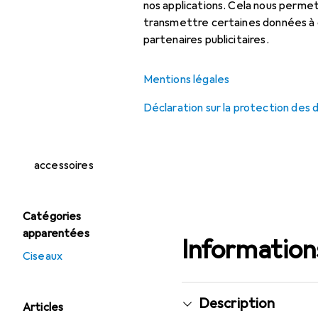
Ciseaux de coiffure
nos applications. Cela nous perm
transmettre certaines données à d
Fer à friser
partenaires publicitaires.
Lisseur
Mentions légales
Multistyler
Déclaration sur la protection des
Sèche-cheveux
Sèche-cheveux :
accessoires
Catégories
apparentées
Informations
Ciseaux
Description
Articles