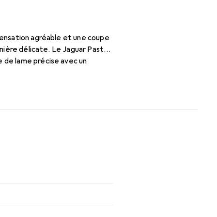
 sensation agréable et une coupe
anière délicate. Le Jaguar Pastell
e de lame précise avec un
llique de haute qualité offre