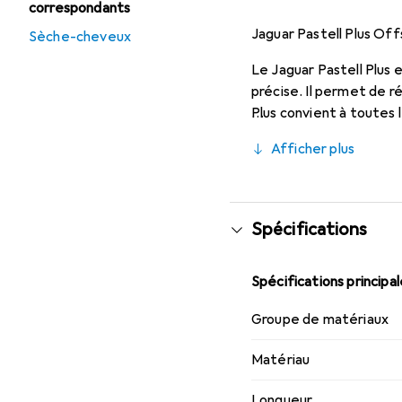
correspondants
Jaguar Pastell Plus Of
Sèche-cheveux
Le Jaguar Pastell Plus 
précise. Il permet de ré
Plus convient à toutes 
système de vissage VAR
Afficher plus
une protection en cas d'
Spécifications
Spécifications principa
Groupe de matériaux
Matériau
Longueur