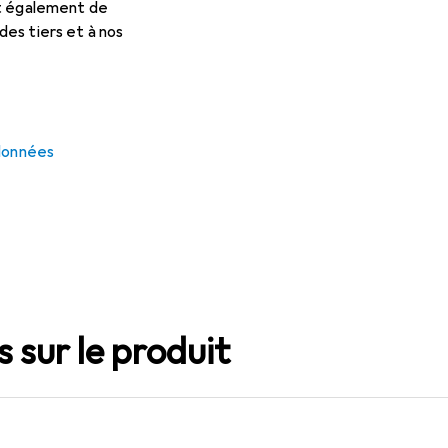
et également de
es tiers et à nos
 données
3 images
 sur le produit