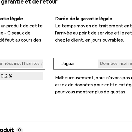
 garantie et de retour
ntie légale
Durée de la garantie légale
 un produit de cette
Le temps moyen de traitement ent
ie « Ciseaux de
l'arrivée au point de service et le re
 défaut au cours des
chez le client, en jours ouvrables.
i
Jaguar
nnées insuffisantes
Données insuffi
Données insuffi
Données insuffi
0,2
%
Malheureusement, nous n’avons pas
i
nnées insuffisantes
assez de données pour cette catég
pour vous montrer plus de quotas.
roduit
0