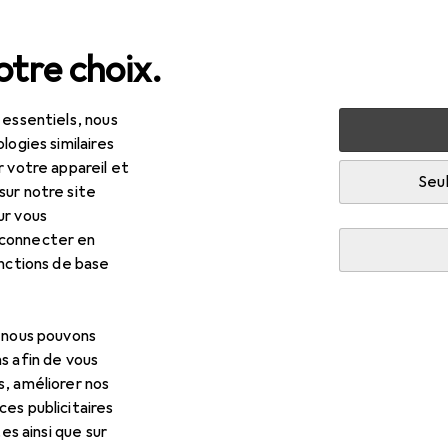
tre choix.
 essentiels, nous
ns des cheveux + coiffage
Soins capillaires
Shampoing
logies similaires
r votre appareil et
Seul
sur notre site
ur vous
 connecter en
onctions de base
EUR
R
17
111,33
/
1l
vines
Alchemic - Shampooing au tabac
, nous pouvons
mpoing liquide, 280 ml
s afin de vous
s, améliorer nos
es publicitaires
tes ainsi que sur