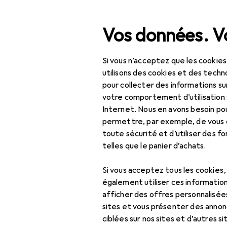
Recherche
Vos données. Vo
Si vous n’acceptez que les cookies
Navigation par catégorie
Tout l'assortiment
Beauté + santé
Soi
Tout l'assortiment
utilisons des cookies et des techno
pour collecter des informations su
Beauté + santé
votre comportement d’utilisation 
Internet. Nous en avons besoin po
Soins des cheveux +
permettre, par exemple, de vous
coiffage
toute sécurité et d’utiliser des f
telles que le panier d’achats.
Soins capillaires
EU
31,
Da
Après-shampoing
Si vous acceptez tous les cookies
Sha
également utiliser ces information
Huile + sérum pour
afficher des offres personnalisée
cheveux
sites et vous présenter des annonc
ciblées sur nos sites et d’autres si
Masque capillaire