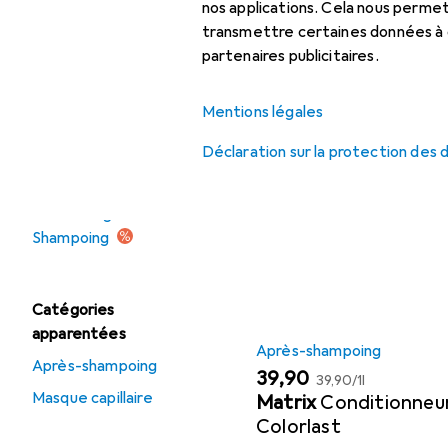
nos applications. Cela nous perm
Shampoing
transmettre certaines données à d
partenaires publicitaires.
Soin de la barbe
Accessoires
Soins du cuir chevelu
Mentions légales
Ici, vous trouverez des ac
Déclaration sur la protection des
Offres
Trier par
:
Pertinence
Déstockage
Liste des produits
Shampoing
Catégories
apparentées
Après-shampoing
Après-shampoing
EUR
EUR
39,90
39,90
/
1l
Masque capillaire
Matrix
Conditionneur
Colorlast