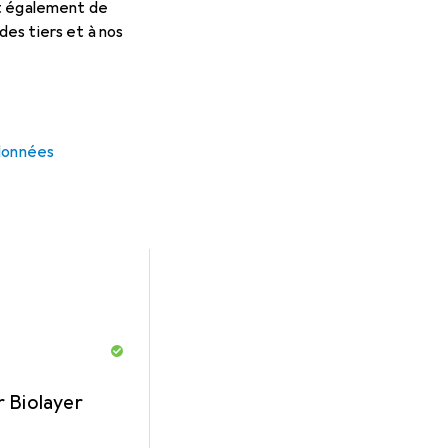
et également de
es tiers et à nos
 pour Davines Alchemic - Sh
cessoires compatibles avec le produit Davines Alchemic - Sham
 données
 Biolayer