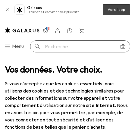
Galaxus
Vers l'app
Trouvez et commandez plus vite
Paramètres
Compte client
Listes de comparaison
Listes d'envies
Panier
Navigation par catégorie
Menu
Recherche
 de bain
Vos données. Votre choix.
Accessoires de bain + accessoires de douche
Bouchon
Bouchon
Si vous n’acceptez que les cookies essentiels, nous
utilisons des cookies et des technologies similaires pour
collecter des informations sur votre appareil et votre
Produits
Forum
comportement d’utilisation sur notre site Internet. Nous
en avons besoin pour vous permettre, par exemple, de
vous connecter en toute sécurité et d’utiliser des
fonctions de base telles que le panier d’achats.