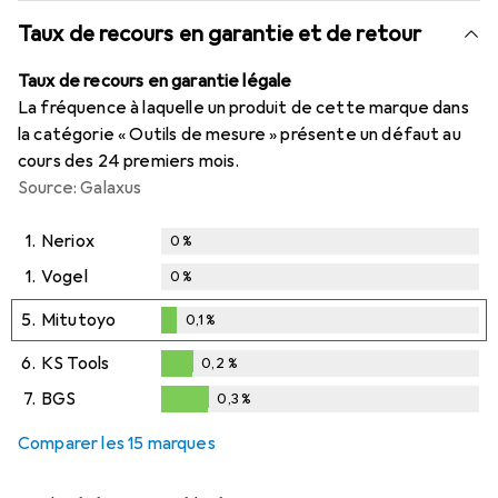
Taux de recours en garantie et de retour
Taux de recours en garantie légale
La fréquence à laquelle un produit de cette marque dans
la catégorie « Outils de mesure » présente un défaut au
cours des 24 premiers mois.
Source: Galaxus
1.
Neriox
0
%
1.
Vogel
0
%
5.
Mitutoyo
0,1
%
0,1
%
6.
KS Tools
0,2
%
0,2
%
7.
BGS
0,3
%
0,3
%
Comparer les 15 marques