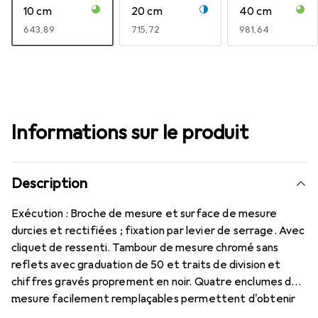
10 cm
20 cm
40 cm
EUR
643,89
EUR
715,72
EUR
981,64
Informations sur le produit
Description
Exécution : Broche de mesure et surface de mesure
durcies et rectifiées ; fixation par levier de serrage. Avec
cliquet de ressenti. Tambour de mesure chromé sans
reflets avec graduation de 50 et traits de division et
chiffres gravés proprement en noir. Quatre enclumes de
mesure facilement remplaçables permettent d'obtenir
une plage de mesure de 100 mm par taille.