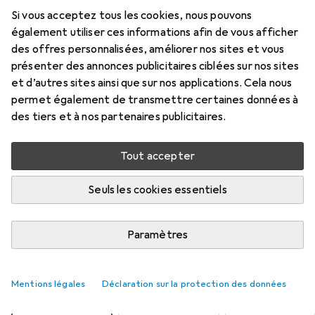
Prix en EUR TVA incl.
Si vous acceptez tous les cookies, nous pouvons
également utiliser ces informations afin de vous afficher
Évaluations
des offres personnalisées, améliorer nos sites et vous
4
présenter des annonces publicitaires ciblées sur nos sites
et d’autres sites ainsi que sur nos applications. Cela nous
permet également de transmettre certaines données à
Livré entre lun, 17/8 et mer, 19/8
des tiers et à nos partenaires publicitaires.
Plus que 1 pièce en stock chez le fournisseur
Tout accepter
Ajouter au panier
Seuls les cookies essentiels
Comparer
Ajouter à la liste
Paramètres
livraison gratuite
Mentions légales
Déclaration sur la protection des données
longueur de mesure
3