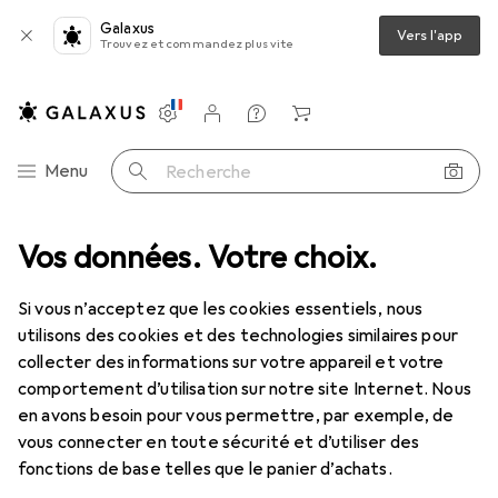
Galaxus
Vers l'app
Trouvez et commandez plus vite
Paramètres
Compte client
Listes de comparaison
Listes d'envies
Panier
Navigation par catégorie
Menu
Recherche
s
Vos données. Votre choix.
Outil de mesure
Outils de mesure
Mitutoyo Micromètre
Si vous n’acceptez que les cookies essentiels, nous
utilisons des cookies et des technologies similaires pour
2 images
collecter des informations sur votre appareil et votre
comportement d’utilisation sur notre site Internet. Nous
EUR
643,89
en avons besoin pour vous permettre, par exemple, de
Mitutoyo
Micromètre
vous connecter en toute sécurité et d’utiliser des
10 cm
fonctions de base telles que le panier d’achats.