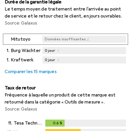
Durée de la garantie légale
Le temps moyen de traitement entre l'arrivée au point
de service et le retour chez le client, en jours ouvrables.
Source: Galaxus
i
Mitutoyo
Données insuffisantes
1.
Burg Wächter
i
0
jour
1.
Kraftwerk
i
0
jour
i
i
Données insuffisantes
Données insuffisantes
Comparer les 15 marques
Taux de retour
Fréquence à laquelle un produit de cette marque est
retourné dans la catégorie « Outils de mesure ».
Source: Galaxus
11.
Tesa Technology
0,6
%
0,6
%