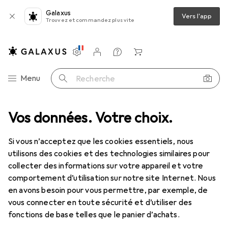
Galaxus
Vers l'app
Trouvez et commandez plus vite
Paramètres
Compte client
Listes de comparaison
Listes d'envies
Panier
Navigation par catégorie
Menu
Recherche
 mesure
Vos données. Votre choix.
Outils de mesure
Jbo Tampon de filetage à tolérance
Si vous n’acceptez que les cookies essentiels, nous
utilisons des cookies et des technologies similaires pour
3 images
collecter des informations sur votre appareil et votre
Jbo
Tampon de filetage à tolérance
comportement d’utilisation sur notre site Internet. Nous
en avons besoin pour vous permettre, par exemple, de
vous connecter en toute sécurité et d’utiliser des
Marque
Évaluations
fonctions de base telles que le panier d’achats.
Plus de produits Jbo