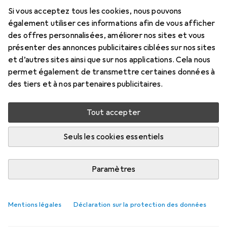
Si vous acceptez tous les cookies, nous pouvons
également utiliser ces informations afin de vous afficher
Non disponible pour le moment
des offres personnalisées, améliorer nos sites et vous
présenter des annonces publicitaires ciblées sur nos sites
M'informer quand le produit sera disponible
et d’autres sites ainsi que sur nos applications. Cela nous
permet également de transmettre certaines données à
des tiers et à nos partenaires publicitaires.
Comparer
Ajouter à la liste
Tout accepter
i
Livraison gratuite à partir de 39,–
Seuls les cookies essentiels
Paramètres
Produits similaires avec une meilleure
disponibilité
Mentions légales
Déclaration sur la protection des données