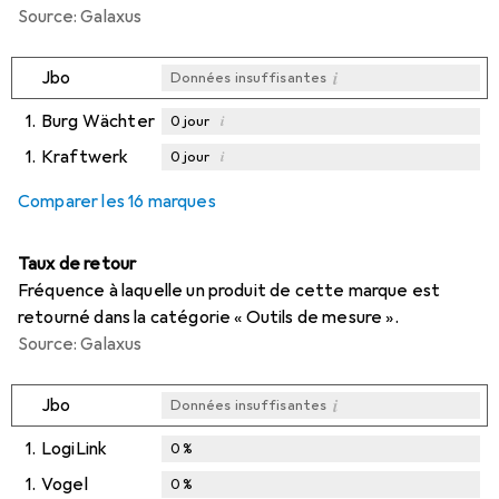
Source: Galaxus
i
Jbo
Données insuffisantes
1.
Burg Wächter
i
0
jour
1.
Kraftwerk
i
0
jour
i
i
Données insuffisantes
Données insuffisantes
Comparer les 16 marques
Taux de retour
Fréquence à laquelle un produit de cette marque est
retourné dans la catégorie « Outils de mesure ».
Source: Galaxus
i
Jbo
Données insuffisantes
1.
LogiLink
0
%
1.
Vogel
0
%