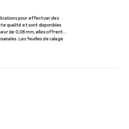
pplications pour effectuer des
te qualité et sont disponibles
eur de 0,08 mm, elles offrent la
tisanales. Les feuilles de calage
en fait un outil indispensable
ceptation 3.1 peut être fourni