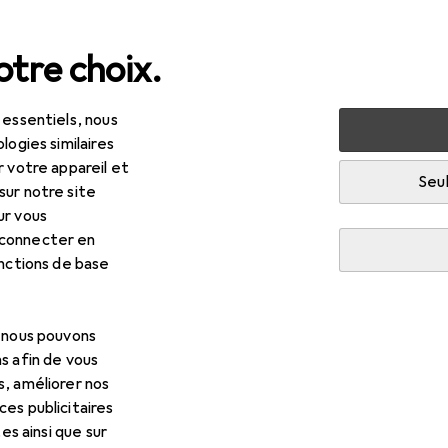
tre choix.
 essentiels, nous
olage + jardin
Machines + ateliers
Outil de mesure
Ou
logies similaires
r votre appareil et
Seul
sur notre site
ur vous
 connecter en
onctions de base
, nous pouvons
s afin de vous
s, améliorer nos
es publicitaires
tes ainsi que sur