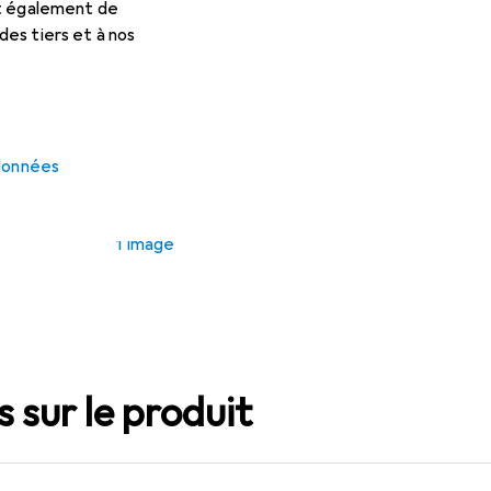
et également de
es tiers et à nos
 données
1 Image
 sur le produit