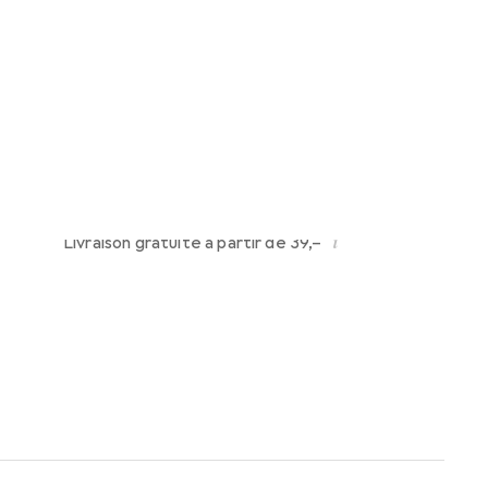
Livré entre lun, 17/8 et mer, 19/8
Plus que 4 pièces en stock chez le
fournisseur
Ajouter au panier
Comparer
Ajouter à la liste
i
Livraison gratuite à partir de 39,–