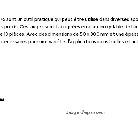
H+S sont un outil pratique qui peut être utilisé dans diverses a
 précis. Ces jauges sont fabriquées en acier inoxydable de hau
de 10 pièces. Avec des dimensions de 50 x 300 mm et une épaiss
ité nécessaires pour une variété d'applications industrielles et ar
s-élément, l'installation et l'ajustement de composants, ce qui 
s environnements de production. Sur demande, un certificat d'ac
té et les caractéristiques spécifiques du matériau.
les
Jauge d'épaisseur