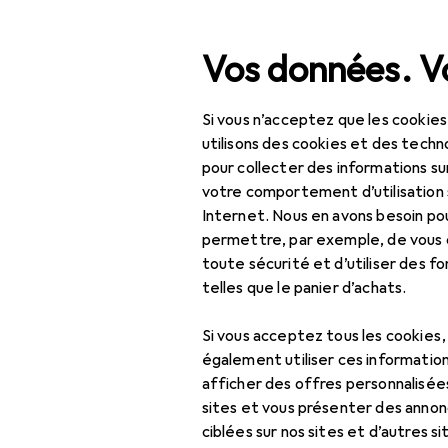
Recherche
Vos données. Vo
Si vous n’acceptez que les cookies
Navigation par catégorie
Tout l'assortiment
Bric
Tout l'assortiment
utilisons des cookies et des techno
pour collecter des informations su
Bricolage + jardin
votre comportement d’utilisation 
Internet. Nous en avons besoin po
Machines + ateliers
permettre, par exemple, de vous
toute sécurité et d’utiliser des f
Outil de mesure
telles que le panier d’achats.
Comparateur +
micromètre
Si vous acceptez tous les cookies
également utiliser ces information
Niveau à bulle
afficher des offres personnalisée
sites et vous présenter des annonc
Outil de mesure de
ciblées sur nos sites et d’autres si
longueur