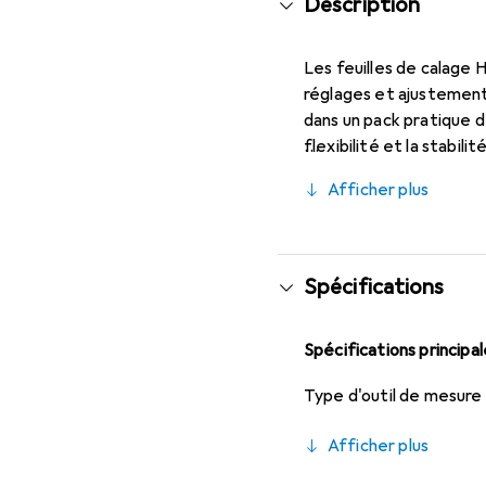
Description
Les feuilles de calage 
réglages et ajustements
dans un pack pratique 
flexibilité et la stabil
sont idéales pour le sou
Afficher plus
dans les ateliers et le
pour confirmer la quali
Spécifications
Spécifications principa
Type d'outil de mesure
Afficher plus