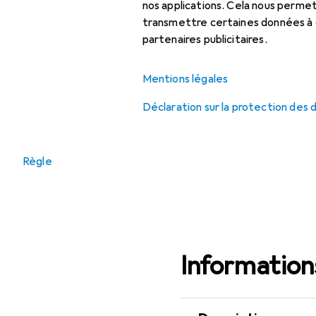
nos applications. Cela nous perm
Outil de traçage
transmettre certaines données à d
partenaires publicitaires.
Outils de mesure
Mentions légales
Catégories
Déclaration sur la protection des
apparentées
Laser lignes
Règle
Informations