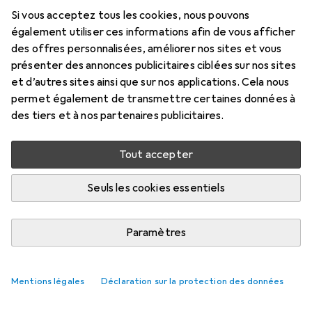
Prix en EUR TVA incl.
Si vous acceptez tous les cookies, nous pouvons
également utiliser ces informations afin de vous afficher
Marque
Évaluations
des offres personnalisées, améliorer nos sites et vous
Plus de produits
présenter des annonces publicitaires ciblées sur nos sites
Eutonomy
et d’autres sites ainsi que sur nos applications. Cela nous
permet également de transmettre certaines données à
des tiers et à nos partenaires publicitaires.
Livré entre mar, 18/8 et jeu, 20/8
5 pièces en stock chez le fournisseur
Tout accepter
M'informer si le produit est disponible plus tôt
Seuls les cookies essentiels
Ajouter au panier
Paramètres
Comparer
Ajouter à la liste
Mentions légales
Déclaration sur la protection des données
i
Livraison gratuite à partir de 39,–