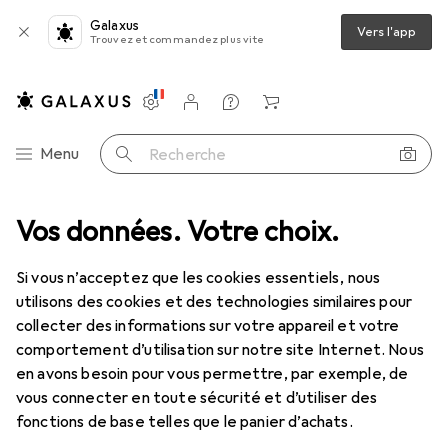
Galaxus
Vers l'app
Trouvez et commandez plus vite
Paramètres
Compte client
Listes de comparaison
Listes d'envies
Panier
Navigation par catégorie
Menu
Recherche
 contrôle
Vos données. Votre choix.
Actionneur
Eutonomy euFIX S213NP Adaptateur DIN
Si vous n’acceptez que les cookies essentiels, nous
utilisons des cookies et des technologies similaires pour
5 images
collecter des informations sur votre appareil et votre
comportement d’utilisation sur notre site Internet. Nous
EUR
33,10
en avons besoin pour vous permettre, par exemple, de
Eutonomy
euFIX S213NP Adaptateur
vous connecter en toute sécurité et d’utiliser des
DIN
fonctions de base telles que le panier d’achats.