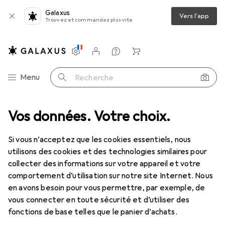
Galaxus
Vers l'app
Trouvez et commandez plus vite
Paramètres
Compte client
Listes de comparaison
Listes d'envies
Panier
Navigation par catégorie
Menu
Recherche
matique
Vos données. Votre choix.
Outils pneumatiques : accessoires
Cejn Raccord fileté
Si vous n’acceptez que les cookies essentiels, nous
utilisons des cookies et des technologies similaires pour
1 Image
collecter des informations sur votre appareil et votre
EUR
21,90
comportement d’utilisation sur notre site Internet. Nous
Cejn
Raccord fileté
en avons besoin pour vous permettre, par exemple, de
vous connecter en toute sécurité et d’utiliser des
fonctions de base telles que le panier d’achats.
Prix en EUR TVA incl.