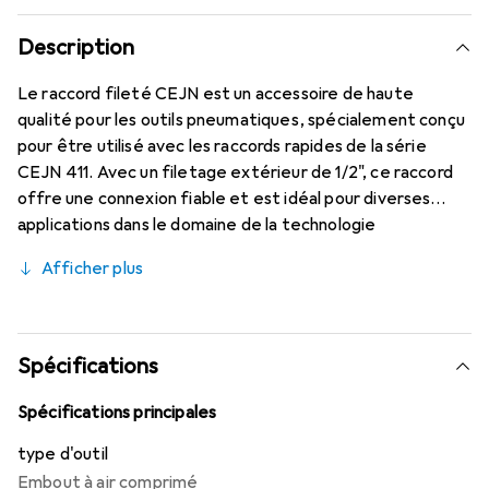
Description
Le raccord fileté CEJN est un accessoire de haute
qualité pour les outils pneumatiques, spécialement conçu
pour être utilisé avec les raccords rapides de la série
CEJN 411. Avec un filetage extérieur de 1/2", ce raccord
offre une connexion fiable et est idéal pour diverses
applications dans le domaine de la technologie
pneumatique. Fabriqué en laiton chromé, le raccord allie
Afficher plus
durabilité et résistance à la corrosion, ce qui en fait un
excellent choix pour un usage professionnel. Le diamètre
extérieur de 1/2" permet une intégration facile dans les
systèmes existants et favorise une utilisation efficace.
Spécifications
La finition argentée souligne le travail de qualité et le
design attrayant du produit. Ainsi, le raccord fileté CEJN
Spécifications principales
est un élément indispensable pour tous ceux qui
type d'outil
attachent de l'importance à la qualité et à la fiabilité dans
Embout à air comprimé
leurs applications pneumatiques.