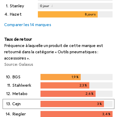
1.
Stanley
i
0
jour
4.
Hazet
8
jours
8
jours
Comparer les 14 marques
Taux de retour
Fréquence à laquelle un produit de cette marque est
retourné dans la catégorie « Outils pneumatiques :
accessoires ».
Source: Galaxus
10.
BGS
1,9
%
1,9
%
11.
Stahlwerk
2,3
%
2,3
%
12.
Metabo
2,6
%
2,6
%
13.
Cejn
3
%
3
%
14.
Riegler
3,4
%