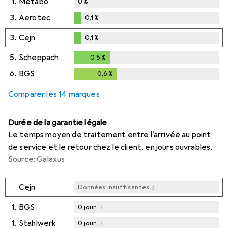
1.
Metabo
0
%
3.
Aerotec
0,1
%
0,1
%
3.
Cejn
0,1
%
0,1
%
5.
Scheppach
0,5
%
0,5
%
6.
BGS
0,6
%
0,6
%
Comparer les 14 marques
Durée de la garantie légale
Le temps moyen de traitement entre l'arrivée au point
de service et le retour chez le client, en jours ouvrables.
Source: Galaxus
i
Cejn
Données insuffisantes
1.
BGS
i
0
jour
1.
Stahlwerk
i
0
jour