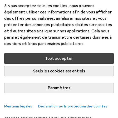
Prix en EUR TVA incl.
Si vous acceptez tous les cookies, nous pouvons
également utiliser ces informations afin de vous afficher
Marque
Évaluations
des offres personnalisées, améliorer nos sites et vous
Plus de produits Cejn
2
présenter des annonces publicitaires ciblées sur nos sites
et d’autres sites ainsi que sur nos applications. Cela nous
permet également de transmettre certaines données à
Livré entre ven, 14/8 et mar, 18/8
des tiers et à nos partenaires publicitaires.
8 pièces en stock chez le fournisseur
Tout accepter
Ajouter au panier
Seuls les cookies essentiels
Comparer
Ajouter à la liste
Paramètres
i
Livraison gratuite à partir de 39,–
Mentions légales
Déclaration sur la protection des données
Informations sur le produit