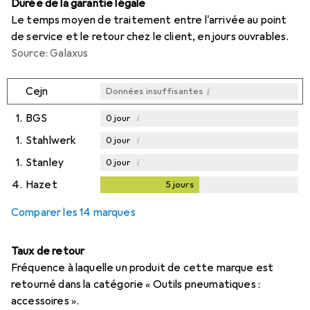
Durée de la garantie légale
Le temps moyen de traitement entre l'arrivée au point
de service et le retour chez le client, en jours ouvrables.
Source: Galaxus
i
Cejn
Données insuffisantes
1.
BGS
i
0
jour
1.
Stahlwerk
i
0
jour
1.
Stanley
i
0
jour
4.
Hazet
5
jours
5
jours
Comparer les 14 marques
Taux de retour
Fréquence à laquelle un produit de cette marque est
retourné dans la catégorie « Outils pneumatiques :
accessoires ».