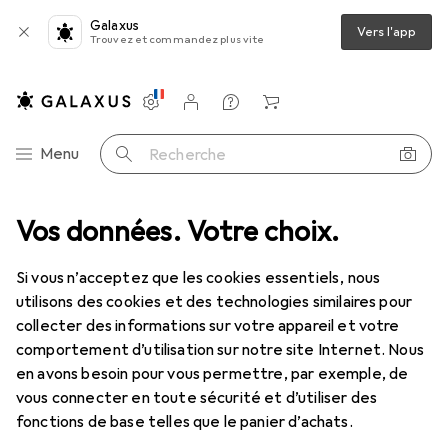
Galaxus
Vers l'app
Trouvez et commandez plus vite
Paramètres
Compte client
Listes de comparaison
Listes d'envies
Panier
Navigation par catégorie
Menu
Recherche
pneumatiques : accessoires
Vos données. Votre choix.
Cejn Adaptateur pivotant Stream-Line
Si vous n’acceptez que les cookies essentiels, nous
utilisons des cookies et des technologies similaires pour
1 Image
collecter des informations sur votre appareil et votre
EUR
16,90
comportement d’utilisation sur notre site Internet. Nous
Cejn
Adaptateur pivotant Stream-
en avons besoin pour vous permettre, par exemple, de
vous connecter en toute sécurité et d’utiliser des
Line
fonctions de base telles que le panier d’achats.