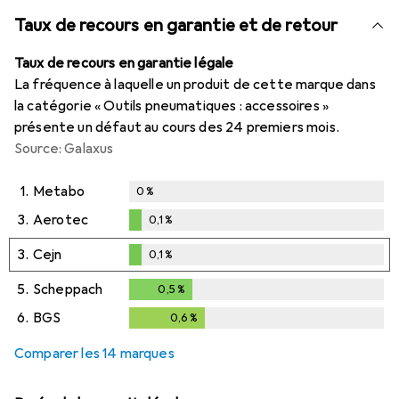
Taux de recours en garantie et de retour
Taux de recours en garantie légale
La fréquence à laquelle un produit de cette marque dans
la catégorie « Outils pneumatiques : accessoires »
présente un défaut au cours des 24 premiers mois.
Source: Galaxus
1.
Metabo
0
%
3.
Aerotec
0,1
%
0,1
%
3.
Cejn
0,1
%
0,1
%
5.
Scheppach
0,5
%
0,5
%
6.
BGS
0,6
%
0,6
%
Comparer les 14 marques