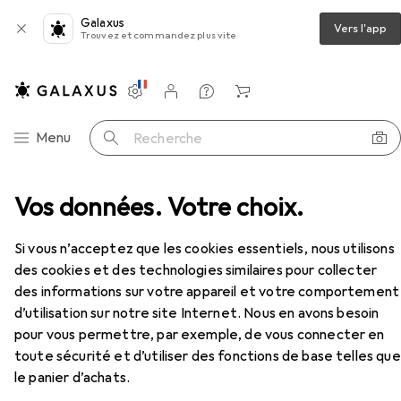
Galaxus
Vers l'app
Trouvez et commandez plus vite
Paramètres
Compte client
Listes de comparaison
Listes d'envies
Panier
Navigation par catégorie
Menu
Recherche
Pantalon de travail
Vos données. Votre choix.
Planam Pantalon de sécurité
Accessoires
Si vous n’acceptez que les cookies essentiels, nous utilisons
des cookies et des technologies similaires pour collecter
des informations sur votre appareil et votre comportement
d’utilisation sur notre site Internet. Nous en avons besoin
pour vous permettre, par exemple, de vous connecter en
toute sécurité et d’utiliser des fonctions de base telles que
EUR
67,47
le panier d’achats.
Planam
Pantalon de sécurité
8 tailles