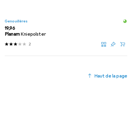
Genouillères
EUR
19,96
Planam
Kniepolster
2
Haut de la page