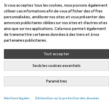
Si vous acceptez tous les cookies, nous pouvons également
utiliser ces informations afin de vous afficher des offres
personnalisées, améliorer nos sites et vous présenter des
annonces publicitaires ciblées sur nos sites et d’autres sites
ainsi que sur nos applications. Cela nous permet également
de transmettre certaines données à des tiers et à nos
partenaires publicitaires.
Accessoires pour Planam
Tout accepter
Pantalon de sécurité
Seuls les cookies essentiels
Ici, vous trouverez des accessoires compatibles avec le
produit Planam Pantalon de sécurité de la catégorie
Paramètres
Genouillères.
Pertinence
Mentions légales
Déclaration sur la protection des données
Liste des produits