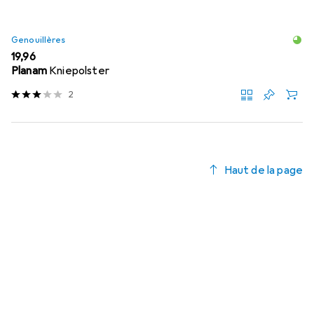
Genouillères
EUR
19,96
Planam
Kniepolster
2
Haut de la page