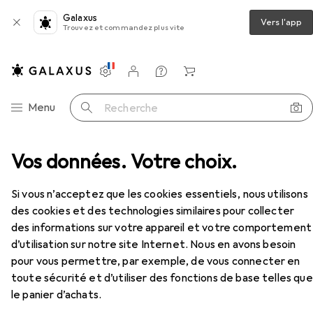
Galaxus
Vers l'app
Trouvez et commandez plus vite
Paramètres
Compte client
Listes de comparaison
Listes d'envies
Panier
Navigation par catégorie
Menu
Recherche
Pantalon de travail
Vos données. Votre choix.
Planam Pantalon à ceinture
Accessoires
Si vous n’acceptez que les cookies essentiels, nous utilisons
des cookies et des technologies similaires pour collecter
des informations sur votre appareil et votre comportement
d’utilisation sur notre site Internet. Nous en avons besoin
pour vous permettre, par exemple, de vous connecter en
toute sécurité et d’utiliser des fonctions de base telles que
EUR
53,54
Planam
Pantalon à ceinture
le panier d’achats.
4 tailles