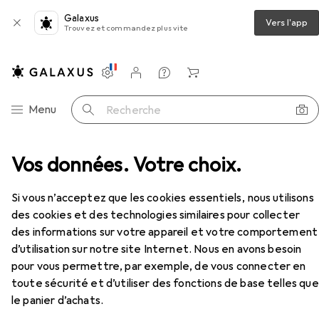
Galaxus
Vers l'app
Trouvez et commandez plus vite
Paramètres
Compte client
Listes de comparaison
Listes d'envies
Panier
Navigation par catégorie
Menu
Recherche
Pantalon de travail
Vos données. Votre choix.
Planam Pantalon à ceinture
Accessoires
Si vous n’acceptez que les cookies essentiels, nous utilisons
des cookies et des technologies similaires pour collecter
des informations sur votre appareil et votre comportement
d’utilisation sur notre site Internet. Nous en avons besoin
pour vous permettre, par exemple, de vous connecter en
toute sécurité et d’utiliser des fonctions de base telles que
EUR
53,54
le panier d’achats.
Planam
Pantalon à ceinture
6 tailles