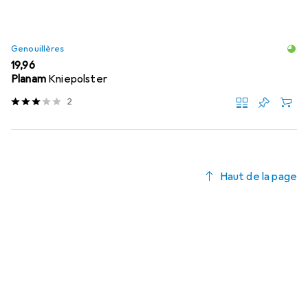
Genouillères
EUR
19,96
Planam
Kniepolster
2
Haut de la page