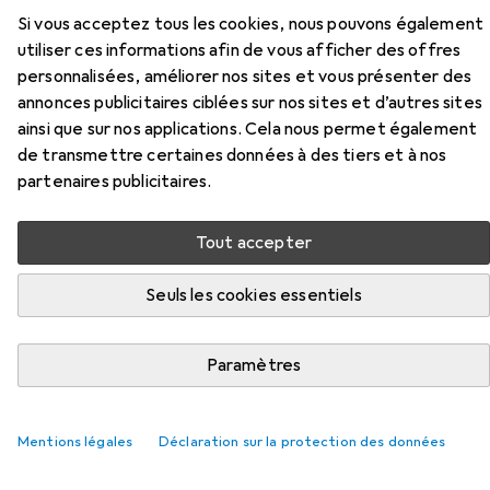
Si vous acceptez tous les cookies, nous pouvons également
utiliser ces informations afin de vous afficher des offres
personnalisées, améliorer nos sites et vous présenter des
annonces publicitaires ciblées sur nos sites et d’autres sites
ainsi que sur nos applications. Cela nous permet également
de transmettre certaines données à des tiers et à nos
partenaires publicitaires.
Accessoires pour Planam
Tout accepter
Pantalon à ceinture
Seuls les cookies essentiels
Ici, vous trouverez des accessoires compatibles avec le
produit Planam Pantalon à ceinture de la catégorie
Paramètres
Genouillères.
Pertinence
Mentions légales
Déclaration sur la protection des données
Liste des produits