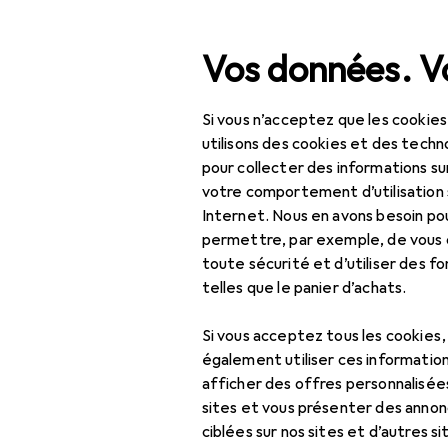
Recherche
Vos données. Vo
Si vous n’acceptez que les cookies
Navigation par catégorie
Tout l'assortiment
Bric
Tout l'assortiment
utilisons des cookies et des techno
pour collecter des informations su
Bricolage + jardin
votre comportement d’utilisation 
Nav
Internet. Nous en avons besoin po
Véhicules
4.3
permettre, par exemple, de vous
toute sécurité et d’utiliser des f
Navigation automobile
telles que le panier d’achats.
Adaptateur pour
Accessoires
véhicule
Si vous acceptez tous les cookies
également utiliser ces information
Autoradio
afficher des offres personnalisée
Ici, vous trouverez des ac
sites et vous présenter des annonc
Caméra de recul
Trier par
:
Pertinence
ciblées sur nos sites et d’autres si