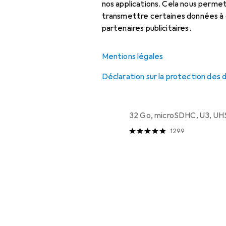
GPS : accessoires
nos applications. Cela nous perm
Liste des produits
transmettre certaines données à d
GPS auto
partenaires publicitaires.
Mentions légales
Catégories
apparentées
Carte mémoire
Déclaration sur la protection des
EUR
Appareil GPS
EUR
28,71
0,90
/
1Go
Sandisk
Extreme UHS
32 Go, microSDHC, U3, UH
1299