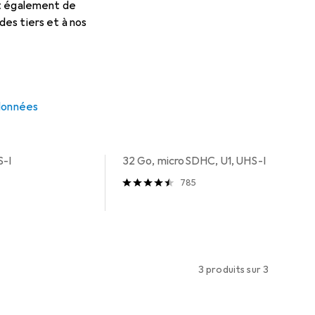
et également de
es tiers et à nos
Carte mémoire
 données
EUR
EUR
19,95
0,62
/
1Go
-I V30
Sandisk
Ultra mit Adapter
S-I
32 Go, microSDHC, U1, UHS-I
785
3 produits sur 3