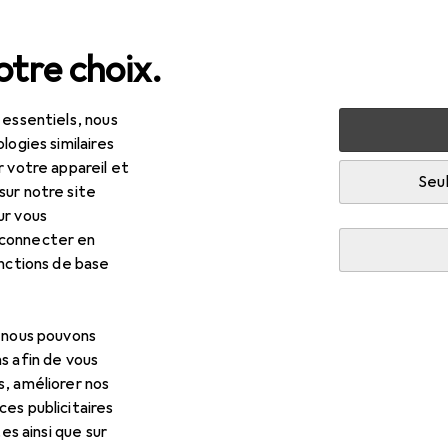
tre choix.
 essentiels, nous
olage + jardin
Véhicules
Navigation automobile
GPS a
logies similaires
r votre appareil et
Seul
sur notre site
itel
G550 Moto
ur vous
0"
 connecter en
onctions de base
 pour Navitel G550 Moto
, nous pouvons
s afin de vous
s, améliorer nos
cessoires compatibles avec le produit Navitel G550 Moto de la
es publicitaires
tes ainsi que sur